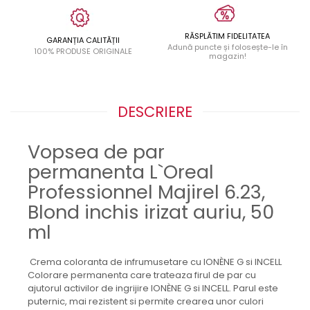
RĂSPLĂTIM FIDELITATEA
GARANȚIA CALITĂȚII
Adună puncte și folosește-le în
100% PRODUSE ORIGINALE
magazin!
DESCRIERE
Vopsea de par
permanenta L`Oreal
Professionnel Majirel 6.23,
Blond inchis irizat auriu, 50
ml
Crema coloranta de infrumusetare cu IONÈNE G si INCELL
Colorare permanenta care trateaza firul de par cu
ajutorul activilor de ingrijire IONÈNE G si INCELL. Parul este
puternic, mai rezistent si permite crearea unor culori