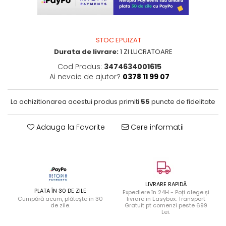
STOC EPUIZAT
Durata de livrare:
1 ZI LUCRATOARE
Cod Produs:
3474634001615
Ai nevoie de ajutor?
0378 11 99 07
La achizitionarea acestui produs primiti
55
puncte de fidelitate
Adauga la Favorite
Cere informatii
LIVRARE RAPIDĂ
PLATA ÎN 30 DE ZILE
Expediere în 24H - Poți alege și
Cumpără acum, plătește în 30
livrare in Easybox. Transport
de zile.
Gratuit pt comenzi peste 699
Lei.