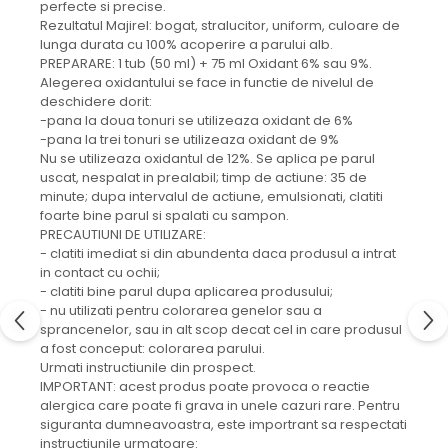
perfecte si precise.
Rezultatul Majirel: bogat, stralucitor, uniform, culoare de
lunga durata cu 100% acoperire a parului alb.
PREPARARE: 1 tub (50 ml) + 75 ml Oxidant 6% sau 9%.
Alegerea oxidantului se face in functie de nivelul de
deschidere dorit:
-pana la doua tonuri se utilizeaza oxidant de 6%
-pana la trei tonuri se utilizeaza oxidant de 9%
Nu se utilizeaza oxidantul de 12%. Se aplica pe parul
uscat, nespalat in prealabil; timp de actiune: 35 de
minute; dupa intervalul de actiune, emulsionati, clatiti
foarte bine parul si spalati cu sampon.
PRECAUTIUNI DE UTILIZARE:
- clatiti imediat si din abundenta daca produsul a intrat
in contact cu ochii;
- clatiti bine parul dupa aplicarea produsului;
- nu utilizati pentru colorarea genelor sau a
sprancenelor, sau in alt scop decat cel in care produsul
a fost conceput: colorarea parului.
Urmati instructiunile din prospect.
IMPORTANT: acest produs poate provoca o reactie
alergica care poate fi grava in unele cazuri rare. Pentru
siguranta dumneavoastra, este importrant sa respectati
instructiunile urmatoare: