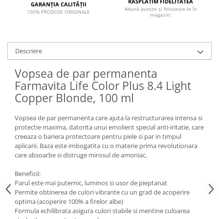
RĂSPLĂTIM FIDELITATEA
GARANȚIA CALITĂȚII
Adună puncte și folosește-le în
100% PRODUSE ORIGINALE
magazin!
Descriere
Vopsea de par permanenta
Farmavita Life Color Plus 8.4 Light
Copper Blonde, 100 ml
Vopsea de par permanenta care ajuta la restructurarea intensa si
protectie maxima, datorita unui emolient special anti-iritatie, care
creeaza o bariera protectoare pentru piele si par in timpul
aplicarii. Baza este imbogatita cu o materie prima revolutionara
care absoarbe si distruge mirosul de amoniac.
Beneficii:
Parul este mai puternic, luminos si usor de pieptanat
Permite obtinerea de culori vibrante cu un grad de acoperire
optima (acoperire 100% a firelor albe)
Formula echilibrata asigura culori stabile si mentine culoarea