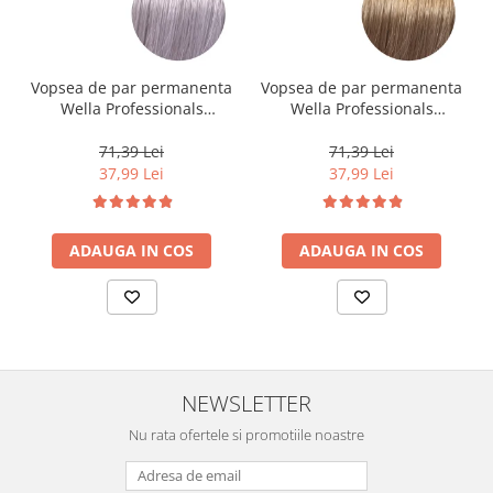
Vopsea de par permanenta
Vopsea de par permanenta
Wella Professionals
Wella Professionals
Koleston Perfect Me+ 12/81
Koleston Perfect Me+ 8/0 ,
, Blond Special Albastrui
Blond Deschis Natural, 60
71,39 Lei
71,39 Lei
Cenusiu, 60 ml
ml
37,99 Lei
37,99 Lei
ADAUGA IN COS
ADAUGA IN COS
NEWSLETTER
Nu rata ofertele si promotiile noastre