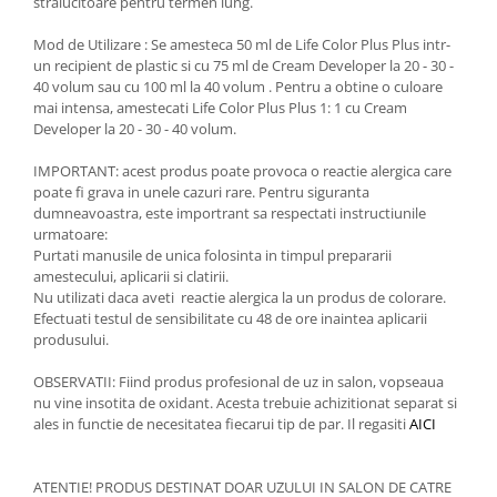
stralucitoare pentru termen lung.
Mod de Utilizare : Se amesteca 50 ml de Life Color Plus Plus intr-
un recipient de plastic si cu 75 ml de Cream Developer la 20 - 30 -
40 volum sau cu 100 ml la 40 volum . Pentru a obtine o culoare
mai intensa, amestecati Life Color Plus Plus 1: 1 cu Cream
Developer la 20 - 30 - 40 volum.
IMPORTANT: acest produs poate provoca o reactie alergica care
poate fi grava in unele cazuri rare. Pentru siguranta
dumneavoastra, este importrant sa respectati instructiunile
urmatoare:
Purtati manusile de unica folosinta in timpul prepararii
amestecului, aplicarii si clatirii.
Nu utilizati daca aveti reactie alergica la un produs de colorare.
Efectuati testul de sensibilitate cu 48 de ore inaintea aplicarii
produsului.
OBSERVATII: Fiind produs profesional de uz in salon, vopseaua
nu vine insotita de oxidant. Acesta trebuie achizitionat separat si
ales in functie de necesitatea fiecarui tip de par. Il regasiti
AICI
ATENTIE! PRODUS DESTINAT DOAR UZULUI IN SALON DE CATRE