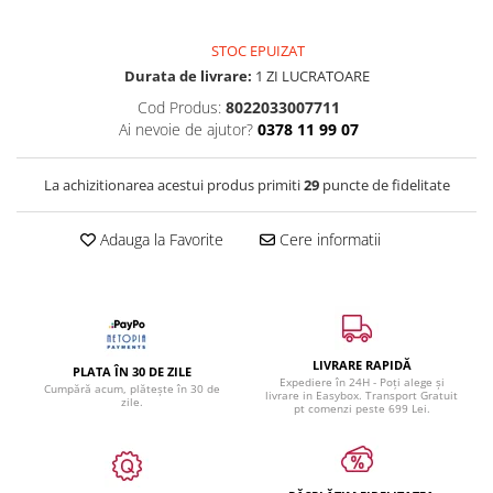
STOC EPUIZAT
Durata de livrare:
1 ZI LUCRATOARE
Cod Produs:
8022033007711
Ai nevoie de ajutor?
0378 11 99 07
La achizitionarea acestui produs primiti
29
puncte de fidelitate
Adauga la Favorite
Cere informatii
LIVRARE RAPIDĂ
PLATA ÎN 30 DE ZILE
Expediere în 24H - Poți alege și
Cumpără acum, plătește în 30 de
livrare in Easybox. Transport Gratuit
zile.
pt comenzi peste 699 Lei.