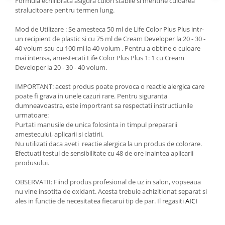
Formula echilibrata asigura culori stabile si mentine culoarea
stralucitoare pentru termen lung.
Mod de Utilizare : Se amesteca 50 ml de Life Color Plus Plus intr-
un recipient de plastic si cu 75 ml de Cream Developer la 20 - 30 -
40 volum sau cu 100 ml la 40 volum . Pentru a obtine o culoare
mai intensa, amestecati Life Color Plus Plus 1: 1 cu Cream
Developer la 20 - 30 - 40 volum.
IMPORTANT: acest produs poate provoca o reactie alergica care
poate fi grava in unele cazuri rare. Pentru siguranta
dumneavoastra, este importrant sa respectati instructiunile
urmatoare:
Purtati manusile de unica folosinta in timpul prepararii
amestecului, aplicarii si clatirii.
Nu utilizati daca aveti reactie alergica la un produs de colorare.
Efectuati testul de sensibilitate cu 48 de ore inaintea aplicarii
produsului.
OBSERVATII: Fiind produs profesional de uz in salon, vopseaua
nu vine insotita de oxidant. Acesta trebuie achizitionat separat si
ales in functie de necesitatea fiecarui tip de par. Il regasiti
AICI