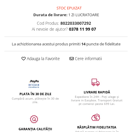
STOC EPUIZAT
Durata de livrare:
1 ZI LUCRATOARE
Cod Produs:
8022033007292
Ai nevoie de ajutor?
0378 11 99 07
La achizitionarea acestui produs primiti
14
puncte de fidelitate
Adauga la Favorite
Cere informatii
LIVRARE RAPIDĂ
PLATA ÎN 30 DE ZILE
Expediere în 24H - Poți alege și
Cumpără acum, plătește în 30 de
livrare in Easybox. Transport Gratuit
zile.
pt comenzi peste 699 Lei.
RĂSPLĂTIM FIDELITATEA
GARANȚIA CALITĂȚII
Adună puncte și folosește-le în