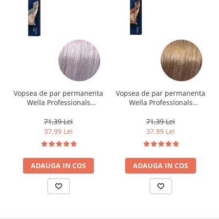
Vopsea de par permanenta
Vopsea de par permanenta
Wella Professionals
Wella Professionals
Koleston Perfect Me+ 12/81
Koleston Perfect Me+ 8/0 ,
, Blond Special Albastrui
Blond Deschis Natural, 60
71,39 Lei
71,39 Lei
Cenusiu, 60 ml
ml
37,99 Lei
37,99 Lei
ADAUGA IN COS
ADAUGA IN COS