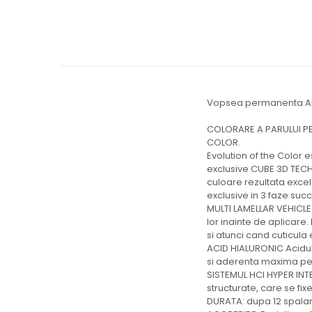
Vopsea permanenta Alfa
COLORARE A PARULUI PE
COLOR.
Evolution of the Color
exclusive CUBE 3D TECH
culoare rezultata excel
exclusive in 3 faze suc
MULTI LAMELLAR VEHICLE
lor inainte de aplicare.
si atunci cand cuticula 
ACID HIALURONIC Acidul h
si aderenta maxima pe p
SISTEMUL HCI HYPER INTE
structurate, care se fix
DURATA: dupa 12 spalari