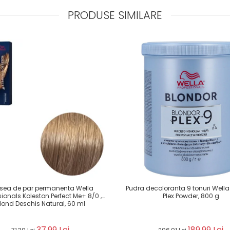
PRODUSE SIMILARE
sea de par permanenta Wella
Pudra decoloranta 9 tonuri Wella
sionals Koleston Perfect Me+ 8/0 ,
Plex Powder, 800 g
lond Deschis Natural, 60 ml
37,99 Lei
189,99 Lei