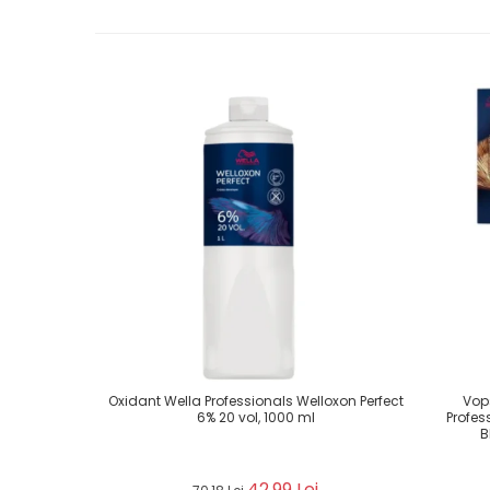
Oxidant Wella Professionals Welloxon Perfect
Vop
6% 20 vol, 1000 ml
Profes
B
42,99 Lei