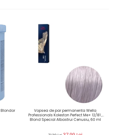
 Blondor
Vopsea de par permanenta Wella
Vopsea de 
Professionals Koleston Perfect Me+ 12/81 ,
Color Plu
Blond Special Albastrui Cenusiu, 60 ml
37,99 Lei