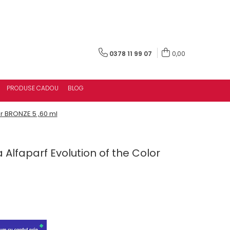
0378 11 99 07
0,00
PRODUSE CADOU
BLOG
r BRONZE 5 ,60 ml
lfaparf Evolution of the Color