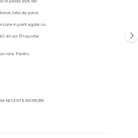
or in peste 89% din
anat, fata de parul
rcare in parti egale cu
dO 40 vol (Proportie
ri rare. Pentru
IA NECESITA INSTRUIRE