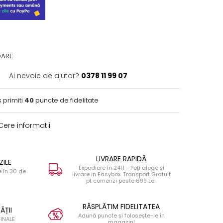
OARE
Ai nevoie de ajutor?
0378 11 99 07
 primiti
40
puncte de fidelitate
ere informatii
LIVRARE RAPIDĂ
ZILE
Expediere în 24H - Poți alege și
 în 30 de
livrare in Easybox. Transport Gratuit
pt comenzi peste 699 Lei.
RĂSPLĂTIM FIDELITATEA
ĂȚII
Adună puncte și folosește-le în
INALE
magazin!