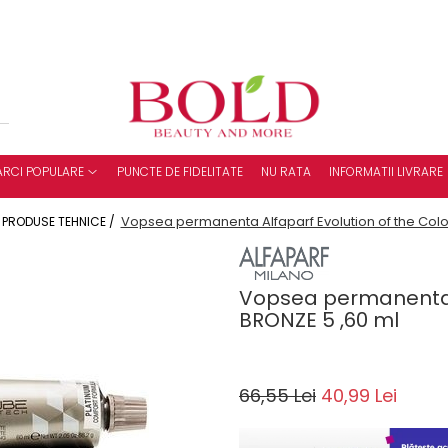
RCI POPULARE
PUNCTE DE FIDELITATE
NU RATA
INFORMATII LIVRARE
Vopsea permanenta Alfaparf Evolution of the Colo
 PRODUSE TEHNICE /
Vopsea permanenta A
BRONZE 5 ,60 ml
66,55 Lei
40,99 Lei