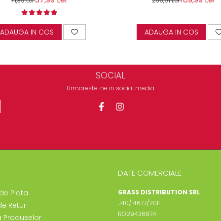
71,39 Lei
296,91 Lei
ADAUGA IN COS
ADAUGA IN COS
SOCIAL
Urmareste-ne in social media
DATE COMERCIALE
de Plata
GRASS DISTRIBUTION SRL
J40/14677/2011
de Retur
RO29436874
a Produselor