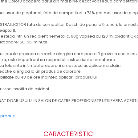
f the Color3 acopera parul alb mai bine decat vopseaua competitoril
ai usor de pieptanat, fata de competitori. +73% par mai usor de piept
 STRALUCITOR fata de competitor Deschide pana la 5 tonuri, la ameste
eapta 11.
esteca intr-un recipient nemetalic, 60g vopsea cu 120 ml oxidant Oxi
actionare: 50-55' minute.
s poate provoca o reactie alergica care poate fi grava in unele cazu
a, este importrant sa respectati instructiunile urmatoare:
 folosinta in timpul prepararii amestecului, aplicarii si clatirii.
 reactie alergica la un produs de colorare.
ibilitate cu 48 de ore inaintea aplicarii produsului.
 vine insotita de oxidant.
NAT DOAR UZULUI IN SALON DE CATRE PROFESIONISTI! UTILIZAREA ACESTU
e produs
CARACTERISTICI