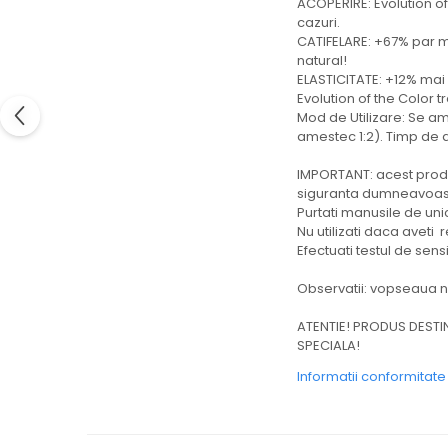
ACOPERIRE: Evolution o
cazuri.
CATIFELARE: +67% par m
natural!
ELASTICITATE: +12% mai
Evolution of the Color tr
Mod de Utilizare: Se am
amestec 1:2). Timp de 
IMPORTANT: acest produ
siguranta dumneavoastr
Purtati manusile de unica
Nu utilizati daca aveti
Efectuati testul de sens
Observatii: vopseaua nu
ATENTIE! PRODUS DESTI
SPECIALA!
Informatii conformitat