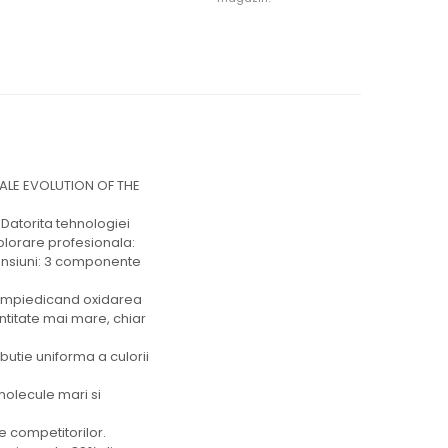
ALE EVOLUTION OF THE
Datorita tehnologiei
lorare profesionala:
imensiuni: 3 componente
, impiedicand oxidarea
antitate mai mare, chiar
ibutie uniforma a culorii
molecule mari si
e competitorilor.