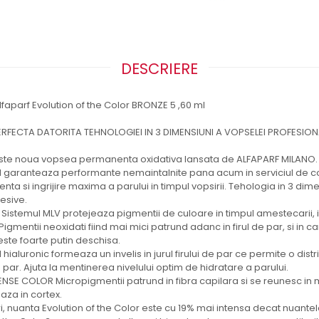
DESCRIERE
parf Evolution of the Color BRONZE 5 ,60 ml
RFECTA DATORITA TEHNOLOGIEI IN 3 DIMENSIUNI A VOPSELEI PROFESION
 este noua vopsea permanenta oxidativa lansata de ALFAPARF MILANO. 
 garanteaza performante nemaintalnite pana acum in serviciul de co
enta si ingrijire maxima a parului in timpul vopsirii. Tehologia in 3 d
cesive.
 Sistemul MLV protejeaza pigmentii de culoare in timpul amestecarii
 Pigmentii neoxidati fiind mai mici patrund adanc in firul de par, si in c
este foarte putin deschisa.
ialuronic formeaza un invelis in jurul firului de par ce permite o distr
ar. Ajuta la mentinerea nivelului optim de hidratare a parului.
NSE COLOR Micropigmentii patrund in fibra capilara si se reunesc in 
eaza in cortex.
, nuanta Evolution of the Color este cu 19% mai intensa decat nuantel