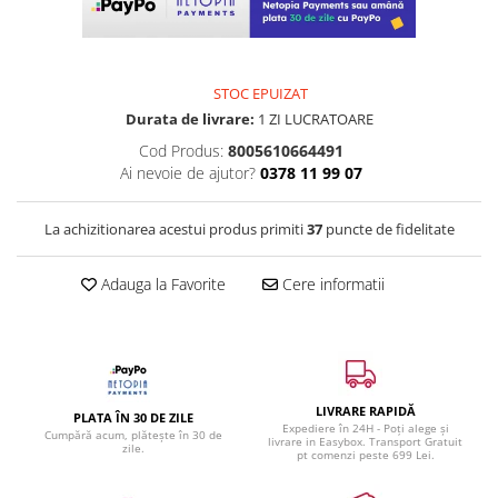
STOC EPUIZAT
Durata de livrare:
1 ZI LUCRATOARE
Cod Produs:
8005610664491
Ai nevoie de ajutor?
0378 11 99 07
La achizitionarea acestui produs primiti
37
puncte de fidelitate
Adauga la Favorite
Cere informatii
LIVRARE RAPIDĂ
PLATA ÎN 30 DE ZILE
Expediere în 24H - Poți alege și
Cumpără acum, plătește în 30 de
livrare in Easybox. Transport Gratuit
zile.
pt comenzi peste 699 Lei.