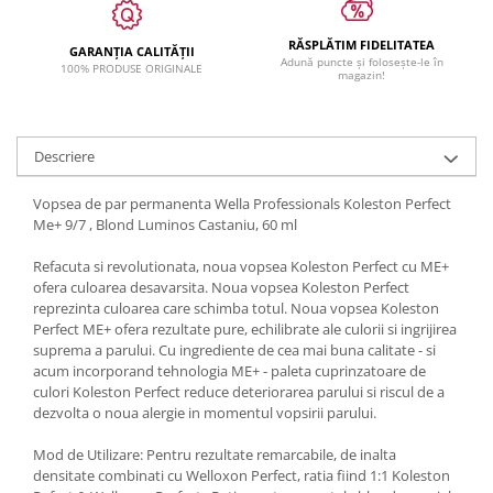
RĂSPLĂTIM FIDELITATEA
GARANȚIA CALITĂȚII
Adună puncte și folosește-le în
100% PRODUSE ORIGINALE
magazin!
Descriere
Vopsea de par permanenta Wella Professionals Koleston Perfect
Me+ 9/7 , Blond Luminos Castaniu, 60 ml
Refacuta si revolutionata, noua vopsea Koleston Perfect cu ME+
ofera culoarea desavarsita. Noua vopsea Koleston Perfect
reprezinta culoarea care schimba totul. Noua vopsea Koleston
Perfect ME+ ofera rezultate pure, echilibrate ale culorii si ingrijirea
suprema a parului. Cu ingrediente de cea mai buna calitate - si
acum incorporand tehnologia ME+ - paleta cuprinzatoare de
culori Koleston Perfect reduce deteriorarea parului si riscul de a
dezvolta o noua alergie in momentul vopsirii parului.
Mod de Utilizare: Pentru rezultate remarcabile, de inalta
densitate combinati cu Welloxon Perfect, ratia fiind 1:1 Koleston