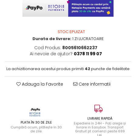
STOC EPUIZAT
Durata de livrare:
1 ZI LUCRATOARE
Cod Produs:
8005610662237
Ai nevoie de ajutor?
0378 11 99 07
La achizitionarea acestui produs primiti
42
puncte de fidelitate
Adauga la Favorite
Cere informatii
LIVRARE RAPIDĂ
PLATA ÎN 30 DE ZILE
Expediere în 24H - Poți alege și
Cumpără acum, plătește în 30
livrare in Easybox. Transport
de zile.
Gratuit pt comenzi peste 699
Lei.