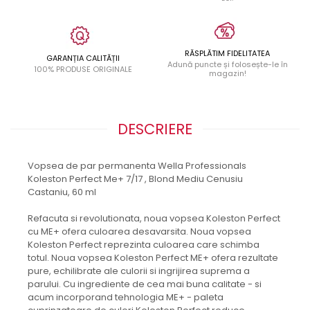
RĂSPLĂTIM FIDELITATEA
GARANȚIA CALITĂȚII
Adună puncte și folosește-le în
100% PRODUSE ORIGINALE
magazin!
DESCRIERE
Vopsea de par permanenta Wella Professionals
Koleston Perfect Me+ 7/17 , Blond Mediu Cenusiu
Castaniu, 60 ml
Refacuta si revolutionata, noua vopsea Koleston Perfect
cu ME+ ofera culoarea desavarsita. Noua vopsea
Koleston Perfect reprezinta culoarea care schimba
totul. Noua vopsea Koleston Perfect ME+ ofera rezultate
pure, echilibrate ale culorii si ingrijirea suprema a
parului. Cu ingrediente de cea mai buna calitate - si
acum incorporand tehnologia ME+ - paleta