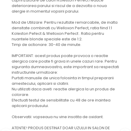
cuprinzatoare de culori Koleston Perfect reduce
deteriorarea parului si riscul de a dezvolta o noua
alergie in momentul vopsirii parului.
Mod de Utilizare: Pentru rezultate remarcabile, de inalta
densitate combinati cu Welloxon Perfect, ratia fiind 1:1
Koleston Pefect & Welloxon Perfect . Ratia pentru
nuantele blonde speciale este de 1:2.
Timp de actionare: 30-40 de minute.
IMPORTANT: acest produs poate provoca o reactie
alergica care poate fi grava in unele cazuri rare. Pentru
siguranta dumneavoastra, este importrant sa respectati
instructiunile urmatoare:
Purtati manusile de unica folosinta in timpul prepararii
amestecului, aplicarii si clatirii.
Nu utilizati daca aveti reactie alergica la un produs de
colorare.
Efectuati testul de sensibilitate cu 48 de ore inaintea
aplicarii produsului.
Observatii: vopseaua nu vine insotita de oxidant.
ATENTIE! PRODUS DESTINAT DOAR UZULUI IN SALON DE