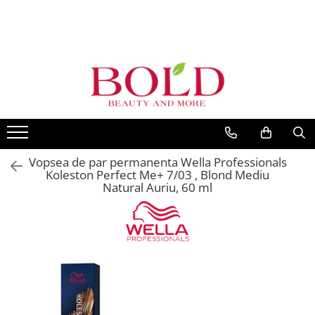
PRODUSE
MARCI POPULARE
INGRIJIRE PAR
ALFAPARF
SAMPOANE
FANOLA
BALSAMURI
FARMAVITA
MASTI
JOICO
FIOLE TRATAMENT
Vopsea de par permanenta Wella Professionals
JUST FOR MEN
TRATAMENTE SI SERUM
Koleston Perfect Me+ 7/03 , Blond Mediu
K18
Natural Auriu, 60 ml
STYLING
KEMON
PACHETE CADOU SI SETURI
VOPSEA SI PRODUSE TEHNICE
KEUNE
ACCESORII
KOLESTON
KITURI PROMO PT SALOANE
L`OREAL PROFESSIONNEL
CORP
MILK SHAKE