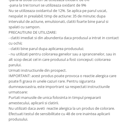
-pana la trei tonuri se utilizeaza oxidant de 9%
Nu se utilizeaza oxidantul de 12%. Se aplica pe parul uscat,
nespalat in prealabil; timp de actiune: 35 de minute; dupa
intervalul de actiune, emulsionati, clatiti foarte bine parul si
spalati cu sampon.
PRECAUTIUNI DE UTILIZARE:
- clatiti imediat si din abundenta daca produsul a intrat in contact
cu ochii;
- clatiti bine parul dupa aplicarea produsului;
- nu utilizati pentru colorarea genelor sau a sprancenelor, sau in
alt scop decat cel in care produsul a fost conceput: colorarea
parului.
Urmati instructiunile din prospect.
IMPORTANT: acest produs poate provoca o reactie alergica care
poate fi grava in unele cazuri rare. Pentru siguranta
dumneavoastra, este importrant sa respectati instructiunile
urmatoare:
Purtati manusile de unica folosinta in timpul prepararii
amestecului, aplicarii si clatirii.
Nu utilizati daca aveti reactie alergica la un produs de colorare.
Efectuati testul de sensibilitate cu 48 de ore inaintea aplicarii
produsului.