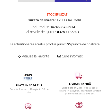
STOC EPUIZAT
Durata de livrare:
1 ZI LUCRATOARE
Cod Produs:
3474636733934
Ai nevoie de ajutor?
0378 11 99 07
La achizitionarea acestui produs primiti
55
puncte de fidelitate
Adauga la Favorite
Cere informatii
LIVRARE RAPIDĂ
PLATA ÎN 30 DE ZILE
Expediere în 24H - Poți alege și
Cumpără acum, plătește în 30 de
livrare in Easybox. Transport Gratuit
zile.
pt comenzi peste 699 Lei.