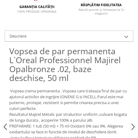
RĂSPLĂTIM FIDELITATEA
GARANȚIA CALITĂȚII
Adună puncte și folosește-le în
100% PRODUSE ORIGINALE
magazin!
Descriere
Vopsea de par permanenta
L`Oreal Professionnel Majirel
Opalbronze .02, baze
deschise, 50 ml
Vopsea crema permanenta . Vopsea care trateaza firul de par cu
ajutorul activilor de ingrijire IONENE G si INCELL.Parul este mai
puternic, protejat, rezistent si permite crearea precisa a unei
culori perfecte.
Rezultatul Majirel Metals: par stralucitor uniform ,culoare bogata
de lunga durata , acoperire 100% a parului alb
PREPARARE: 1 tub (50 ml) + 75 ml Oxidant 6% sau 9%. Alegerea
oxidantului se face in functie de nivelul de deschidere dorit:
-pana la doua tonuri se utilizeaza oxidant de 6%