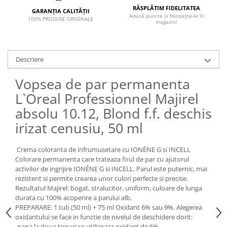
RĂSPLĂTIM FIDELITATEA
GARANȚIA CALITĂȚII
Adună puncte și folosește-le în
100% PRODUSE ORIGINALE
magazin!
Descriere
Vopsea de par permanenta
L`Oreal Professionnel Majirel
absolu 10.12, Blond f.f. deschis
irizat cenusiu, 50 ml
Crema coloranta de infrumusetare cu IONÈNE G si INCELL
Colorare permanenta care trateaza firul de par cu ajutorul
activilor de ingrijire IONÈNE G si INCELL. Parul este puternic, mai
rezistent si permite crearea unor culori perfecte si precise.
Rezultatul Majirel: bogat, stralucitor, uniform, culoare de lunga
durata cu 100% acoperire a parului alb.
PREPARARE: 1 tub (50 ml) + 75 ml Oxidant 6% sau 9%. Alegerea
oxidantului se face in functie de nivelul de deschidere dorit:
-pana la doua tonuri se utilizeaza oxidant de 6%