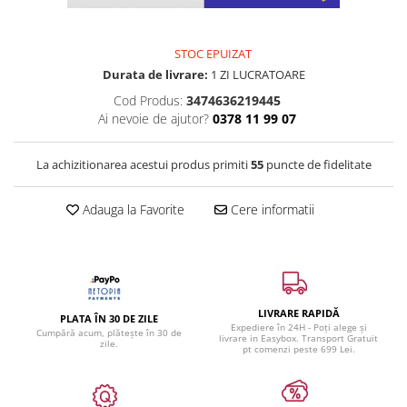
STOC EPUIZAT
Durata de livrare:
1 ZI LUCRATOARE
Cod Produs:
3474636219445
Ai nevoie de ajutor?
0378 11 99 07
La achizitionarea acestui produs primiti
55
puncte de fidelitate
Adauga la Favorite
Cere informatii
LIVRARE RAPIDĂ
PLATA ÎN 30 DE ZILE
Expediere în 24H - Poți alege și
Cumpără acum, plătește în 30 de
livrare in Easybox. Transport Gratuit
zile.
pt comenzi peste 699 Lei.