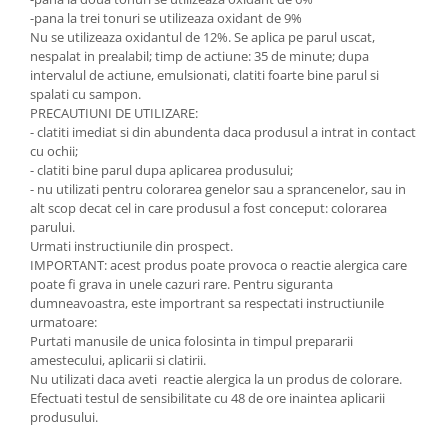
-pana la trei tonuri se utilizeaza oxidant de 9%
Nu se utilizeaza oxidantul de 12%. Se aplica pe parul uscat,
nespalat in prealabil; timp de actiune: 35 de minute; dupa
intervalul de actiune, emulsionati, clatiti foarte bine parul si
spalati cu sampon.
PRECAUTIUNI DE UTILIZARE:
- clatiti imediat si din abundenta daca produsul a intrat in contact
cu ochii;
- clatiti bine parul dupa aplicarea produsului;
- nu utilizati pentru colorarea genelor sau a sprancenelor, sau in
alt scop decat cel in care produsul a fost conceput: colorarea
parului.
Urmati instructiunile din prospect.
IMPORTANT: acest produs poate provoca o reactie alergica care
poate fi grava in unele cazuri rare. Pentru siguranta
dumneavoastra, este importrant sa respectati instructiunile
urmatoare:
Purtati manusile de unica folosinta in timpul prepararii
amestecului, aplicarii si clatirii.
Nu utilizati daca aveti reactie alergica la un produs de colorare.
Efectuati testul de sensibilitate cu 48 de ore inaintea aplicarii
produsului.