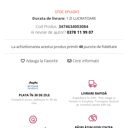
STOC EPUIZAT
Durata de livrare:
1 ZI LUCRATOARE
Cod Produs:
3474634003084
Ai nevoie de ajutor?
0378 11 99 07
La achizitionarea acestui produs primiti
48
puncte de fidelitate
Adauga la Favorite
Cere informatii
LIVRARE RAPIDĂ
PLATA ÎN 30 DE ZILE
Expediere în 24H - Poți alege și
Cumpără acum, plătește în 30 de
livrare in Easybox. Transport Gratuit
zile.
pt comenzi peste 699 Lei.
RĂSPLĂTIM FIDELITATEA