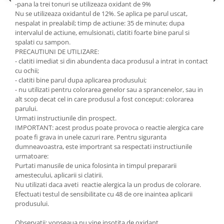
-pana la trei tonuri se utilizeaza oxidant de 9%
Nu se utilizeaza oxidantul de 12%. Se aplica pe parul uscat,
nespalat in prealabil; timp de actiune: 35 de minute; dupa
intervalul de actiune, emulsionati, clatiti foarte bine parul si
spalati cu sampon.
PRECAUTIUNI DE UTILIZARE:
- clatiti imediat si din abundenta daca produsul a intrat in contact
cu ochii;
- clatiti bine parul dupa aplicarea produsului;
- nu utilizati pentru colorarea genelor sau a sprancenelor, sau in
alt scop decat cel in care produsul a fost conceput: colorarea
parului.
Urmati instructiunile din prospect.
IMPORTANT: acest produs poate provoca o reactie alergica care
poate fi grava in unele cazuri rare. Pentru siguranta
dumneavoastra, este importrant sa respectati instructiunile
urmatoare:
Purtati manusile de unica folosinta in timpul prepararii
amestecului, aplicarii si clatirii.
Nu utilizati daca aveti reactie alergica la un produs de colorare.
Efectuati testul de sensibilitate cu 48 de ore inaintea aplicarii
produsului.
Observatii: vopseaua nu vine insotita de oxidant.