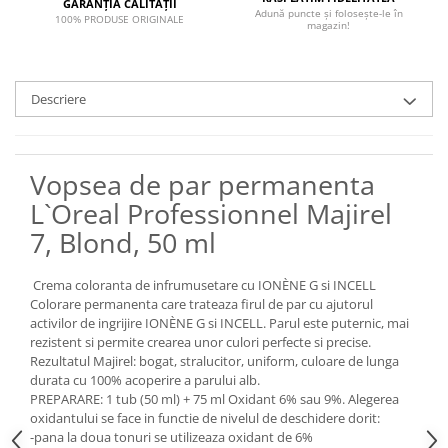
GARANȚIA CALITĂȚII
Adună puncte și folosește-le în
100% PRODUSE ORIGINALE
magazin!
Descriere
Vopsea de par permanenta
L`Oreal Professionnel Majirel
7, Blond, 50 ml
Crema coloranta de infrumusetare cu IONÈNE G si INCELL
Colorare permanenta care trateaza firul de par cu ajutorul
activilor de ingrijire IONÈNE G si INCELL. Parul este puternic, mai
rezistent si permite crearea unor culori perfecte si precise.
Rezultatul Majirel: bogat, stralucitor, uniform, culoare de lunga
durata cu 100% acoperire a parului alb.
PREPARARE: 1 tub (50 ml) + 75 ml Oxidant 6% sau 9%. Alegerea
oxidantului se face in functie de nivelul de deschidere dorit:
-pana la doua tonuri se utilizeaza oxidant de 6%