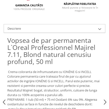
RĂSPLĂTIM FIDELITATEA
GARANȚIA CALITĂȚII
Adună puncte și folosește-le în
100% PRODUSE ORIGINALE
magazin!
Descriere
Vopsea de par permanenta
L`Oreal Professionnel Majirel
7.11, Blond natural cenusiu
profund, 50 ml
Crema coloranta de infrumusetare cu IONÈNE G si INCELL
Colorare permanenta care trateaza firul de par cu ajutorul
activilor de ingrijire IONÈNE G si INCELL. Parul este puternic, mai
rezistent si permite crearea unor culori perfecte si precise.
Rezultatul Majirel: bogat, stralucitor, uniform, culoare de lunga
durata cu 100% acoperire a parului alb.
PREPARARE: 1 tub (50 ml) + 75 ml Oxidant 6% sau 9%. Alegerea
oxidantului se face in functie de nivelul de deschidere dorit:
-pana la doua tonuri se utilizeaza oxidant de 6%