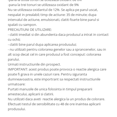
-pana la trei tonuri se utilizeaza oxidant de 9%
Nu se utilizeaza oxidantul de 12%. Se aplica pe parul uscat,
nespalat in prealabil; timp de actiune: 35 de minute; dupa
intervalul de actiune, emulsionati, clatiti foarte bine parul si
spalati cu sampon.
PRECAUTIUNI DE UTILIZARE:
- clatiti imediat si din abundenta daca produsul a intrat in contact
cu ochii;
- clatiti bine parul dupa aplicarea produsului;
- nu utilizati pentru colorarea genelor sau a sprancenelor, sau in
alt scop decat cel in care produsul a fost conceput: colorarea
parului.
Urmati instructiunile din prospect.
IMPORTANT: acest produs poate provoca o reactie alergica care
poate fi grava in unele cazuri rare. Pentru siguranta
dumneavoastra, este importrant sa respectati instructiunile
urmatoare:
Purtati manusile de unica folosinta in timpul prepararii
amestecului, aplicarii si clatirii.
Nu utilizati daca aveti reactie alergica la un produs de colorare.
Efectuati testul de sensibilitate cu 48 de ore inaintea aplicarii
produsului.