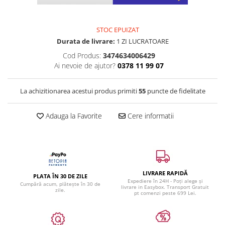
STOC EPUIZAT
Durata de livrare:
1 ZI LUCRATOARE
Cod Produs:
3474634006429
Ai nevoie de ajutor?
0378 11 99 07
La achizitionarea acestui produs primiti
55
puncte de fidelitate
Adauga la Favorite
Cere informatii
LIVRARE RAPIDĂ
PLATA ÎN 30 DE ZILE
Expediere în 24H - Poți alege și
Cumpără acum, plătește în 30 de
livrare in Easybox. Transport Gratuit
zile.
pt comenzi peste 699 Lei.