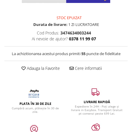
STOC EPUIZAT
Durata de livrare:
1 ZI LUCRATOARE
Cod Produs:
3474634003244
Ai nevoie de ajutor?
0378 11 99 07
La achizitionarea acestui produs primiti
55
puncte de fidelitate
Adauga la Favorite
Cere informatii
LIVRARE RAPIDĂ
PLATA ÎN 30 DE ZILE
Expediere în 24H - Poți alege și
Cumpără acum, plătește în 30 de
livrare in Easybox. Transport Gratuit
zile.
pt comenzi peste 699 Lei.