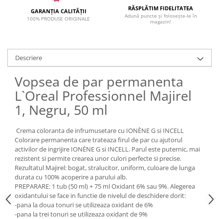
RĂSPLĂTIM FIDELITATEA
GARANȚIA CALITĂȚII
Adună puncte și folosește-le în
100% PRODUSE ORIGINALE
magazin!
Descriere
Vopsea de par permanenta
L`Oreal Professionnel Majirel
1, Negru, 50 ml
Crema coloranta de infrumusetare cu IONÈNE G si INCELL
Colorare permanenta care trateaza firul de par cu ajutorul
activilor de ingrijire IONÈNE G si INCELL. Parul este puternic, mai
rezistent si permite crearea unor culori perfecte si precise.
Rezultatul Majirel: bogat, stralucitor, uniform, culoare de lunga
durata cu 100% acoperire a parului alb.
PREPARARE: 1 tub (50 ml) + 75 ml Oxidant 6% sau 9%. Alegerea
oxidantului se face in functie de nivelul de deschidere dorit:
-pana la doua tonuri se utilizeaza oxidant de 6%
-pana la trei tonuri se utilizeaza oxidant de 9%