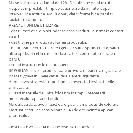
Nu se utilizeaza oxidantul de 12%. Se aplica pe parul uscat,
nespalat in prealabil; timp de actiune: 35 de minute; dupa
intervalul de actiune, emulsionati, clatiti foarte bine parul si
spalati cu sampon.
PRECAUTIUNI DE UTILIZARE:
- clatiti imediat si din abundenta daca produsul a intrat in contact
cu ochii;
- clatiti bine parul dupa aplicarea produsului;
- nu utilizati pentru colorarea genelor sau a sprancenelor, sau in
alt scop decat cel in care produsul a fost conceput: colorarea
parului.
Urmati instructiunile din prospect.
IMPORTANT: acest produs poate provoca o reactie alergica care
poate fi grava in unele cazuri rare. Pentru siguranta
dumneavoastra, este importrant sa respectati instructiunile
urmatoare:
Purtati manusile de unica folosinta in timpul prepararii
amestecului, aplicarii si clatirii.
Nu utilizati daca aveti reactie alergica la un produs de colorare.
Efectuati testul de sensibilitate cu 48 de ore inaintea aplicarii
produsului.
Observatii: vopseaua nu vine insotita de oxidant.