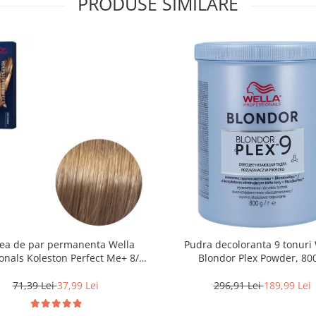
PRODUSE SIMILARE
ea de par permanenta Wella
Pudra decoloranta 9 tonuri 
onals Koleston Perfect Me+ 8/0 ,
Blondor Plex Powder, 80
ond Deschis Natural, 60 ml
71,39 Lei
37,99 Lei
296,91 Lei
189,99 Lei