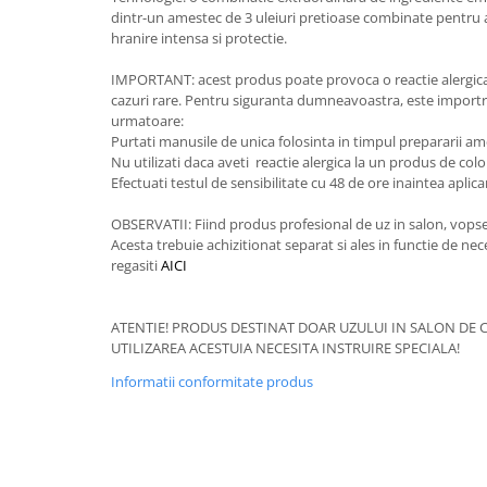
dintr-un amestec de 3 uleiuri pretioase combinate pentru a
hranire intensa si protectie.
IMPORTANT: acest produs poate provoca o reactie alergica 
cazuri rare. Pentru siguranta dumneavoastra, este importra
urmatoare:
Purtati manusile de unica folosinta in timpul prepararii ameste
Nu utilizati daca aveti reactie alergica la un produs de colo
Efectuati testul de sensibilitate cu 48 de ore inaintea aplica
OBSERVATII: Fiind produs profesional de uz in salon, vopse
Acesta trebuie achizitionat separat si ales in functie de neces
regasiti
AICI
ATENTIE! PRODUS DESTINAT DOAR UZULUI IN SALON DE C
UTILIZAREA ACESTUIA NECESITA INSTRUIRE SPECIALA!
Informatii conformitate produs