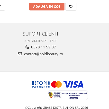
ADAUGA IN COS
AD
SUPORT CLIENTI
LUNI-VINERI 9:00 - 17:30
0378 11 99 07
contact@boldbeauty.ro
©Copyright GRASS DISTRIBUTION SRL 2026