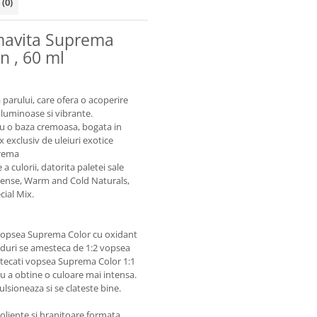
i
(0)
mavita Suprema
n , 60 ml
arului, care ofera o acoperire
 luminoase si vibrante.
, cu o baza cremoasa, bogata in
 exclusiv de uleiuri exotice
prema
a culorii, datorita paletei sale
ntense, Warm and Cold Naturals,
cial Mix.
5 vopsea Suprema Color cu oxidant
nduri se amesteca de 1:2 vopsea
tecati vopsea Suprema Color 1:1
ru a obtine o culoare mai intensa.
ulsioneaza si se clateste bine.
oliente si hranitoare formata