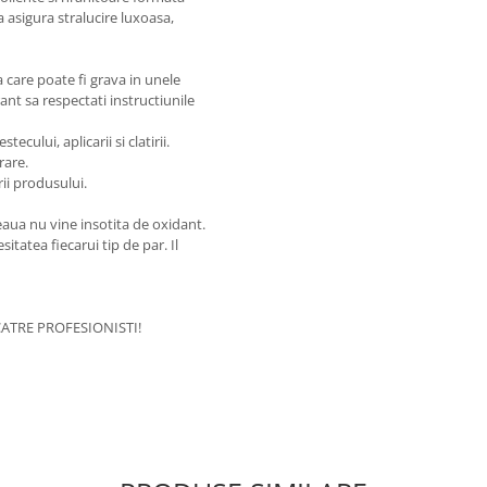
 asigura stralucire luxoasa,
care poate fi grava in unele
nt sa respectati instructiunile
cului, aplicarii si clatirii.
rare.
rii produsului.
aua nu vine insotita de oxidant.
itatea fiecarui tip de par. Il
ATRE PROFESIONISTI!