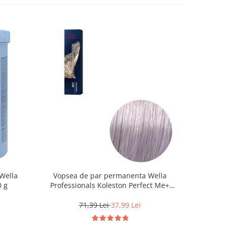
Wella
Vopsea de par permanenta Wella
Vopsea d
0 g
Professionals Koleston Perfect Me+
Life Colo
12/81 , Blond Special Albastrui Cenusiu,
60 ml
71,39 Lei
37,99 Lei