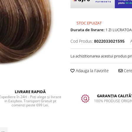
STOC EPUIZAT
Durata de livrare:
1 ZI LUCRATOA
Cod Produs:
8022033021595
La achizitionarea acestui produs pr
Adauga la Favorite
Cere 
LIVRARE RAPIDĂ
GARANȚIA CALITĂȚ
Expediere în 24H - Poți alege și livrare
in Easybox. Transport Gratuit pt
100% PRODUSE ORIGI
comenzi peste 699 Lei.