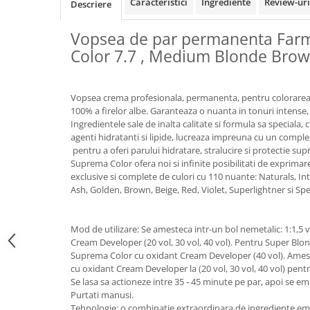
Caracteristici
Ingrediente
Review-ur
Descriere
Vopsea de par permanenta Far
Color 7.7 , Medium Blonde Brow
Vopsea crema profesionala, permanenta, pentru colorarea p
100% a firelor albe. Garanteaza o nuanta in tonuri intense,
Ingredientele sale de inalta calitate si formula sa speciala
agenti hidratanti si lipide, lucreaza impreuna cu un complex
pentru a oferi parului hidratare, stralucire si protectie su
Suprema Color ofera noi si infinite posibilitati de exprimare 
exclusive si complete de culori cu 110 nuante: Naturals, I
Ash, Golden, Brown, Beige, Red, Violet, Superlightner si Spe
Mod de utilizare: Se amesteca intr-un bol nemetalic: 1:1,
Cream Developer (20 vol, 30 vol, 40 vol). Pentru Super Blo
Suprema Color cu oxidant Cream Developer (40 vol). Ames
cu oxidant Cream Developer la (20 vol, 30 vol, 40 vol) pent
Se lasa sa actioneze intre 35 - 45 minute pe par, apoi se em
Purtati manusi.
Tehnologie: o combinatie extraordinara de ingrediente em