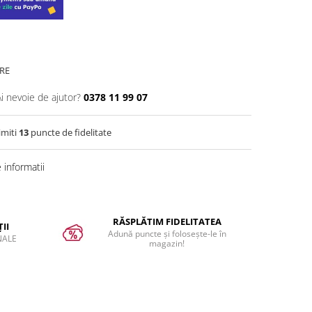
RE
Ai nevoie de ajutor?
0378 11 99 07
imiti
13
puncte de fidelitate
informatii
RĂSPLĂTIM FIDELITATEA
II
Adună puncte și folosește-le în
NALE
magazin!