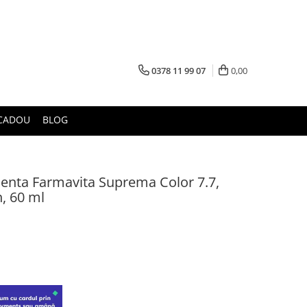
0378 11 99 07
0,00
CADOU
BLOG
enta Farmavita Suprema Color 7.7,
, 60 ml