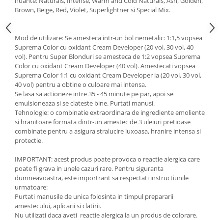
nuante: Naturals, Intense, Warm and Cold Naturals, Ash, Golden,
Brown, Beige, Red, Violet, Superlightner si Special Mix.
Mod de utilizare: Se amesteca intr-un bol nemetalic: 1:1,5 vopsea
Suprema Color cu oxidant Cream Developer (20 vol, 30 vol, 40
vol). Pentru Super Blonduri se amesteca de 1:2 vopsea Suprema
Color cu oxidant Cream Developer (40 vol). Amestecati vopsea
Suprema Color 1:1 cu oxidant Cream Developer la (20 vol, 30 vol,
40 vol) pentru a obtine o culoare mai intensa.
Se lasa sa actioneze intre 35 - 45 minute pe par, apoi se
emulsioneaza si se clateste bine. Purtati manusi.
Tehnologie: o combinatie extraordinara de ingrediente emoliente
si hranitoare formata dintr-un amestec de 3 uleiuri pretioase
combinate pentru a asigura stralucire luxoasa, hranire intensa si
protectie.
IMPORTANT: acest produs poate provoca o reactie alergica care
poate fi grava in unele cazuri rare. Pentru siguranta
dumneavoastra, este importrant sa respectati instructiunile
urmatoare:
Purtati manusile de unica folosinta in timpul prepararii
amestecului, aplicarii si clatirii.
Nu utilizati daca aveti reactie alergica la un produs de colorare.