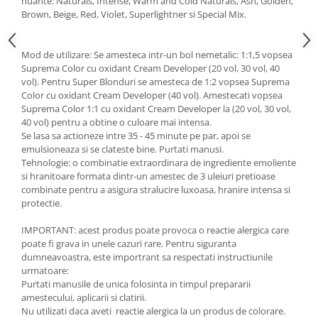
nuante: Naturals, Intense, Warm and Cold Naturals, Ash, Golden,
Brown, Beige, Red, Violet, Superlightner si Special Mix.
Mod de utilizare: Se amesteca intr-un bol nemetalic: 1:1,5 vopsea
Suprema Color cu oxidant Cream Developer (20 vol, 30 vol, 40
vol). Pentru Super Blonduri se amesteca de 1:2 vopsea Suprema
Color cu oxidant Cream Developer (40 vol). Amestecati vopsea
Suprema Color 1:1 cu oxidant Cream Developer la (20 vol, 30 vol,
40 vol) pentru a obtine o culoare mai intensa.
Se lasa sa actioneze intre 35 - 45 minute pe par, apoi se
emulsioneaza si se clateste bine. Purtati manusi.
Tehnologie: o combinatie extraordinara de ingrediente emoliente
si hranitoare formata dintr-un amestec de 3 uleiuri pretioase
combinate pentru a asigura stralucire luxoasa, hranire intensa si
protectie.
IMPORTANT: acest produs poate provoca o reactie alergica care
poate fi grava in unele cazuri rare. Pentru siguranta
dumneavoastra, este importrant sa respectati instructiunile
urmatoare:
Purtati manusile de unica folosinta in timpul prepararii
amestecului, aplicarii si clatirii.
Nu utilizati daca aveti reactie alergica la un produs de colorare.