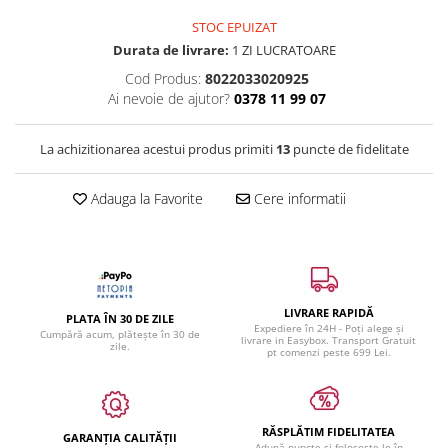
STOC EPUIZAT
Durata de livrare:
1 ZI LUCRATOARE
Cod Produs:
8022033020925
Ai nevoie de ajutor?
0378 11 99 07
La achizitionarea acestui produs primiti
13
puncte de fidelitate
Adauga la Favorite
Cere informatii
LIVRARE RAPIDĂ
PLATA ÎN 30 DE ZILE
Expediere în 24H - Poți alege și
Cumpără acum, plătește în 30 de
livrare in Easybox. Transport Gratuit
zile.
pt comenzi peste 699 Lei.
RĂSPLĂTIM FIDELITATEA
GARANȚIA CALITĂȚII
Adună puncte și folosește-le în