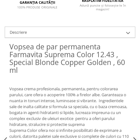
RĂSPLĂTIM FIDELITATEA
GARANȚIA CALITĂȚII
Adună puncte și folosește-le în
100% PRODUSE ORIGINALE
magazin!
Descriere
Vopsea de par permanenta
Farmavita Suprema Color 12.43 ,
Special Blonde Copper Golden , 60
ml
Vopsea crema profesionala, permanenta, pentru colorarea
parului, care ofera o acoperire 100% a firelor albe. Garanteaza o
nuanta in tonuri intense, luminoase si vibrante. Ingredientele
sale de inalta calitate si formula sa speciala, cu o baza cremoasa,
bogata in agenti hidratanti si lipide, lucreaza impreuna cu un
complex exclusiv de uleiuri exotice pentru a oferi parului
hidratare, stralucire si protectie suprema
Suprema Color ofera noi si infinite posibilitati de exprimare a
culorii, datorita paletei sale exclusive si complete de culori cu 110