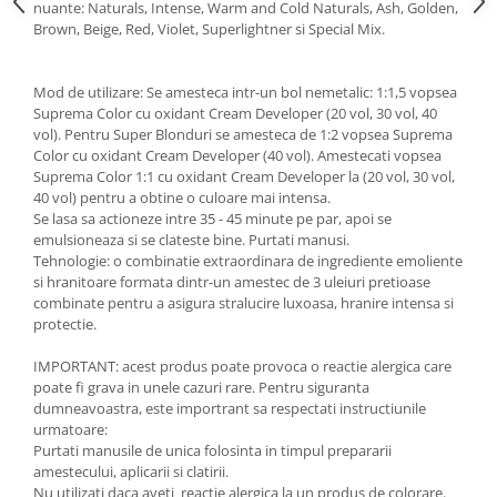
nuante: Naturals, Intense, Warm and Cold Naturals, Ash, Golden,
Brown, Beige, Red, Violet, Superlightner si Special Mix.
Mod de utilizare: Se amesteca intr-un bol nemetalic: 1:1,5 vopsea
Suprema Color cu oxidant Cream Developer (20 vol, 30 vol, 40
vol). Pentru Super Blonduri se amesteca de 1:2 vopsea Suprema
Color cu oxidant Cream Developer (40 vol). Amestecati vopsea
Suprema Color 1:1 cu oxidant Cream Developer la (20 vol, 30 vol,
40 vol) pentru a obtine o culoare mai intensa.
Se lasa sa actioneze intre 35 - 45 minute pe par, apoi se
emulsioneaza si se clateste bine. Purtati manusi.
Tehnologie: o combinatie extraordinara de ingrediente emoliente
si hranitoare formata dintr-un amestec de 3 uleiuri pretioase
combinate pentru a asigura stralucire luxoasa, hranire intensa si
protectie.
IMPORTANT: acest produs poate provoca o reactie alergica care
poate fi grava in unele cazuri rare. Pentru siguranta
dumneavoastra, este importrant sa respectati instructiunile
urmatoare:
Purtati manusile de unica folosinta in timpul prepararii
amestecului, aplicarii si clatirii.
Nu utilizati daca aveti reactie alergica la un produs de colorare.