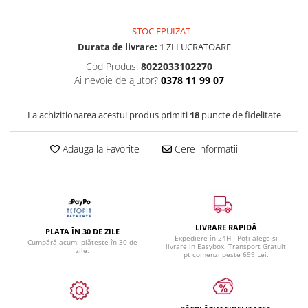
STOC EPUIZAT
Durata de livrare:
1 ZI LUCRATOARE
Cod Produs:
8022033102270
Ai nevoie de ajutor?
0378 11 99 07
La achizitionarea acestui produs primiti
18
puncte de fidelitate
Adauga la Favorite
Cere informatii
LIVRARE RAPIDĂ
PLATA ÎN 30 DE ZILE
Expediere în 24H - Poți alege și
Cumpără acum, plătește în 30 de
livrare in Easybox. Transport Gratuit
zile.
pt comenzi peste 699 Lei.