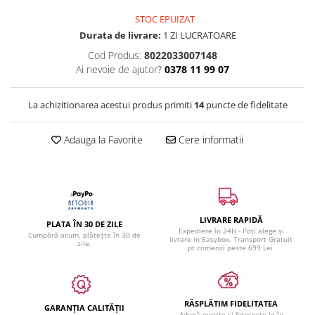
STOC EPUIZAT
Durata de livrare:
1 ZI LUCRATOARE
Cod Produs:
8022033007148
Ai nevoie de ajutor?
0378 11 99 07
La achizitionarea acestui produs primiti
14
puncte de fidelitate
Adauga la Favorite
Cere informatii
LIVRARE RAPIDĂ
PLATA ÎN 30 DE ZILE
Expediere în 24H - Poți alege și
Cumpără acum, plătește în 30 de
livrare in Easybox. Transport Gratuit
zile.
pt comenzi peste 699 Lei.
RĂSPLĂTIM FIDELITATEA
GARANȚIA CALITĂȚII
Adună puncte și folosește-le în