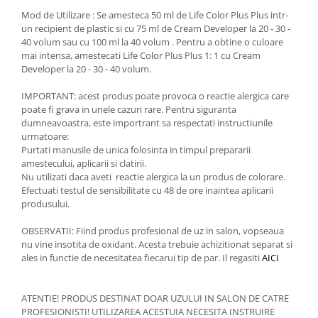
Mod de Utilizare : Se amesteca 50 ml de Life Color Plus Plus intr-
un recipient de plastic si cu 75 ml de Cream Developer la 20 - 30 -
40 volum sau cu 100 ml la 40 volum . Pentru a obtine o culoare
mai intensa, amestecati Life Color Plus Plus 1: 1 cu Cream
Developer la 20 - 30 - 40 volum.
IMPORTANT: acest produs poate provoca o reactie alergica care
poate fi grava in unele cazuri rare. Pentru siguranta
dumneavoastra, este importrant sa respectati instructiunile
urmatoare:
Purtati manusile de unica folosinta in timpul prepararii
amestecului, aplicarii si clatirii.
Nu utilizati daca aveti reactie alergica la un produs de colorare.
Efectuati testul de sensibilitate cu 48 de ore inaintea aplicarii
produsului.
OBSERVATII: Fiind produs profesional de uz in salon, vopseaua
nu vine insotita de oxidant. Acesta trebuie achizitionat separat si
ales in functie de necesitatea fiecarui tip de par. Il regasiti
AICI
ATENTIE! PRODUS DESTINAT DOAR UZULUI IN SALON DE CATRE
PROFESIONISTI! UTILIZAREA ACESTUIA NECESITA INSTRUIRE