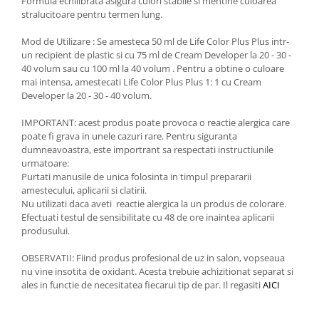
Formula echilibrata asigura culori stabile si mentine culoarea
stralucitoare pentru termen lung.
Mod de Utilizare : Se amesteca 50 ml de Life Color Plus Plus intr-
un recipient de plastic si cu 75 ml de Cream Developer la 20 - 30 -
40 volum sau cu 100 ml la 40 volum . Pentru a obtine o culoare
mai intensa, amestecati Life Color Plus Plus 1: 1 cu Cream
Developer la 20 - 30 - 40 volum.
IMPORTANT: acest produs poate provoca o reactie alergica care
poate fi grava in unele cazuri rare. Pentru siguranta
dumneavoastra, este importrant sa respectati instructiunile
urmatoare:
Purtati manusile de unica folosinta in timpul prepararii
amestecului, aplicarii si clatirii.
Nu utilizati daca aveti reactie alergica la un produs de colorare.
Efectuati testul de sensibilitate cu 48 de ore inaintea aplicarii
produsului.
OBSERVATII: Fiind produs profesional de uz in salon, vopseaua
nu vine insotita de oxidant. Acesta trebuie achizitionat separat si
ales in functie de necesitatea fiecarui tip de par. Il regasiti
AICI