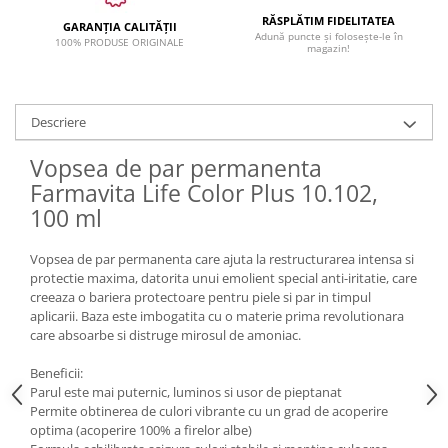
RĂSPLĂTIM FIDELITATEA
GARANȚIA CALITĂȚII
Adună puncte și folosește-le în
100% PRODUSE ORIGINALE
magazin!
Descriere
Vopsea de par permanenta
Farmavita Life Color Plus 10.102,
100 ml
Vopsea de par permanenta care ajuta la restructurarea intensa si
protectie maxima, datorita unui emolient special anti-iritatie, care
creeaza o bariera protectoare pentru piele si par in timpul
aplicarii. Baza este imbogatita cu o materie prima revolutionara
care absoarbe si distruge mirosul de amoniac.
Beneficii:
Parul este mai puternic, luminos si usor de pieptanat
Permite obtinerea de culori vibrante cu un grad de acoperire
optima (acoperire 100% a firelor albe)