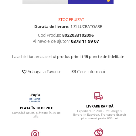
STOC EPUIZAT
Durata de livrare:
1 ZI LUCRATOARE
Cod Produs:
8022033102096
Ai nevoie de ajutor?
0378 11 99 07
La achizitionarea acestui produs primiti
19
puncte de fidelitate
Adauga la Favorite
Cere informatii
LIVRARE RAPIDĂ
PLATA ÎN 30 DE ZILE
Expediere în 24H - Poți alege și
Cumpără acum, plătește în 30 de
livrare in Easybox. Transport Gratuit
zile.
pt comenzi peste 699 Lei.