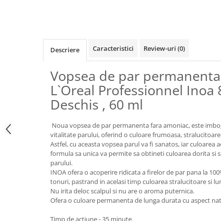
Caracteristici
Review-uri
(0)
Descriere
Vopsea de par permanenta
L`Oreal Professionnel Inoa 
Deschis , 60 ml
Noua vopsea de par permanenta fara amoniac, este imbogat
vitalitate parului, oferind o culoare frumoasa, stralucitoare
Astfel, cu aceasta vopsea parul va fi sanatos, iar culoarea 
formula sa unica va permite sa obtineti culoarea dorita si sa 
parului.
INOA ofera o acoperire ridicata a firelor de par pana la 100
tonuri, pastrand in acelasi timp culoarea stralucitoare si 
Nu irita deloc scalpul si nu are o aroma puternica.
Ofera o culoare permanenta de lunga durata cu aspect nat
Timp de actiune - 35 minute.