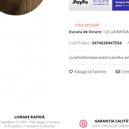
STOC EPUIZAT
Durata de livrare:
1 ZI LUCRATOA
Cod Produs:
3474630447554
La achizitionarea acestui produs pr
Adauga la Favorite
Cere 
LIVRARE RAPIDĂ
GARANȚIA CALITĂȚ
Expediere în 24H - Poți alege și livrare
in Easybox. Transport Gratuit pt
100% PRODUSE ORIGI