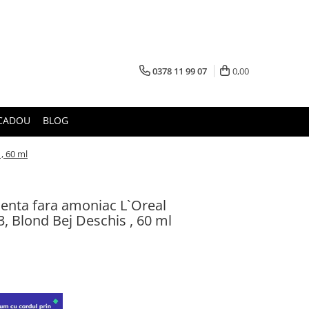
0378 11 99 07
0,00
CADOU
BLOG
, 60 ml
enta fara amoniac L`Oreal
3, Blond Bej Deschis , 60 ml