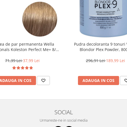
ea de par permanenta Wella
Pudra decoloranta 9 tonuri 
onals Koleston Perfect Me+ 8/0 ,
Blondor Plex Powder, 80
ond Deschis Natural, 60 ml
71,39 Lei
37,99 Lei
296,91 Lei
189,99 Lei
ADAUGA IN COS
ADAUGA IN COS
SOCIAL
Urmareste-ne in social media