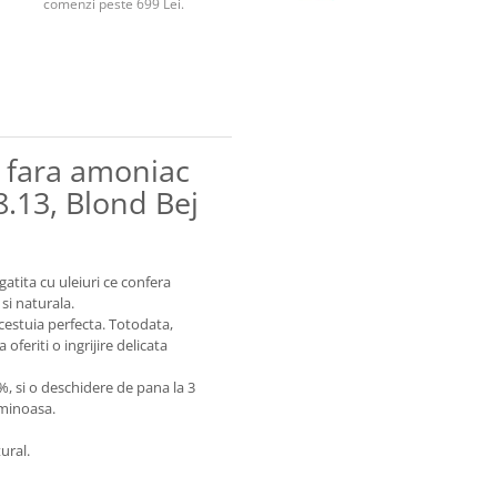
comenzi peste 699 Lei.
 fara amoniac
8.13, Blond Bej
ita cu uleiuri ce confera
 si naturala.
acestuia perfecta. Totodata,
oferiti o ingrijire delicata
%, si o deschidere de pana la 3
luminoasa.
ural.