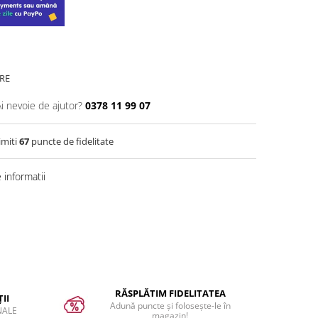
RE
Ai nevoie de ajutor?
0378 11 99 07
imiti
67
puncte de fidelitate
informatii
RĂSPLĂTIM FIDELITATEA
II
Adună puncte și folosește-le în
NALE
magazin!