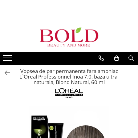
PRODUSE
MARCI POPULARE
INGRIJIRE PAR
ALFAPARF
SAMPOANE
FANOLA
BALSAMURI
FARMAVITA
MASTI
JOICO
FIOLE TRATAMENT
Vopsea de par permanenta fara amoniac
JUST FOR MEN
TRATAMENTE SI SERUM
L`Oreal Professionnel Inoa 7.0, baza ultra-
K18
naturala, Blond Natural, 60 ml
STYLING
KEMON
PACHETE CADOU SI SETURI
VOPSEA SI PRODUSE TEHNICE
KEUNE
ACCESORII
KOLESTON
KITURI PROMO PT SALOANE
L`OREAL PROFESSIONNEL
CORP
MILK SHAKE