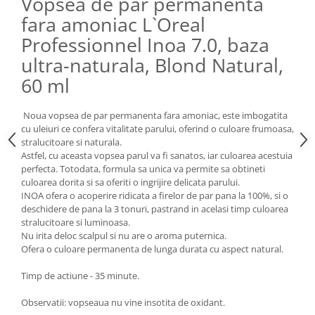
Vopsea de par permanenta
fara amoniac L`Oreal
Professionnel Inoa 7.0, baza
ultra-naturala, Blond Natural,
60 ml
Noua vopsea de par permanenta fara amoniac, este imbogatita
cu uleiuri ce confera vitalitate parului, oferind o culoare frumoasa,
stralucitoare si naturala.
Astfel, cu aceasta vopsea parul va fi sanatos, iar culoarea acestuia
perfecta. Totodata, formula sa unica va permite sa obtineti
culoarea dorita si sa oferiti o ingrijire delicata parului.
INOA ofera o acoperire ridicata a firelor de par pana la 100%, si o
deschidere de pana la 3 tonuri, pastrand in acelasi timp culoarea
stralucitoare si luminoasa.
Nu irita deloc scalpul si nu are o aroma puternica.
Ofera o culoare permanenta de lunga durata cu aspect natural.
Timp de actiune - 35 minute.
Observatii: vopseaua nu vine insotita de oxidant.