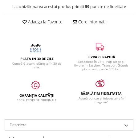
La achizitionarea acestui produs primiti
59
puncte de fidelitate
Adauga la Favorite
Cere informatii
LIVRARE RAPIDĂ
PLATA ÎN 30 DE ZILE
Expediere în 24H - Poți alege și
Cumpără acum, plătește în 30 de
livrare in Easybox. Transport Gratuit
zile.
pt comenzi peste 699 Lei.
RĂSPLĂTIM FIDELITATEA
GARANȚIA CALITĂȚII
Adună puncte și folosește-le în
100% PRODUSE ORIGINALE
magazin!
Descriere