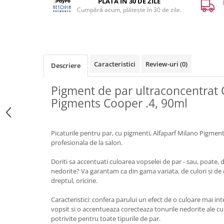
PLATA ÎN 30 DE ZILE
Cumpără acum, plătește în 30 de zile.
Caracteristici
Review-uri
(0)
Descriere
Pigment de par ultraconcentrat 
Pigments Cooper .4, 90ml
Picaturile pentru par, cu pigmenti, Alfaparf Milano Pigments
profesionala de la salon.
Doriti sa accentuati culoarea vopselei de par - sau, poate, 
nedorite? Va garantam ca din gama variata, de culori și de e
dreptul, oricine.
Caracteristici: confera parului un efect de o culoare mai 
vopsit si o accentueaza corecteaza tonurile nedorite ale cul
potrivite pentru toate tipurile de par.