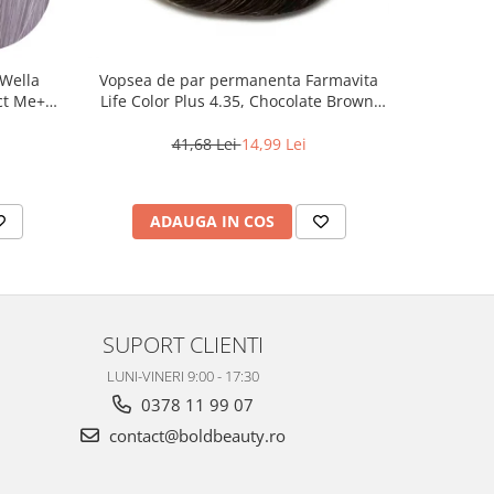
Wella
Vopsea de par permanenta Farmavita
Pudra d
ct Me+
Life Color Plus 4.35, Chocolate Brown,
Blon
 Cenusiu,
100 ml
41,68 Lei
14,99 Lei
2
ADAUGA IN COS
AD
SUPORT CLIENTI
LUNI-VINERI 9:00 - 17:30
0378 11 99 07
contact@boldbeauty.ro