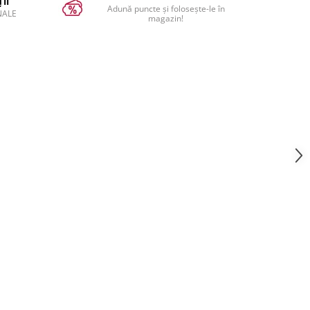
II
Adună puncte și folosește-le în
NALE
magazin!