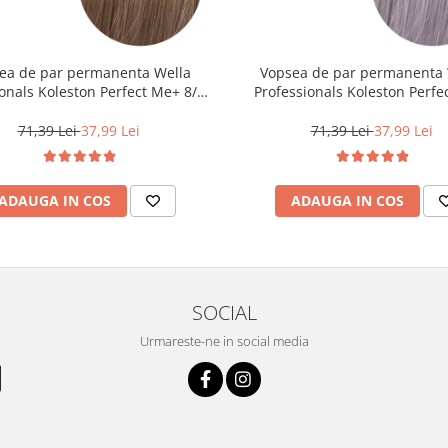
ea de par permanenta Wella
Vopsea de par permanenta 
onals Koleston Perfect Me+ 8/0 ,
Professionals Koleston Perfe
ond Deschis Natural, 60 ml
12/81 , Blond Special Albastrui
60 ml
71,39 Lei
37,99 Lei
71,39 Lei
37,99 Lei
ADAUGA IN COS
ADAUGA IN COS
SOCIAL
Urmareste-ne in social media