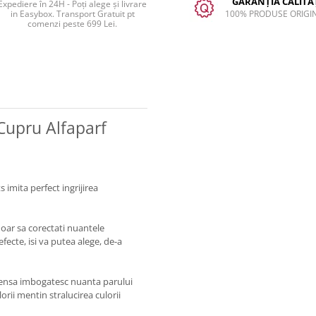
GARANȚIA CALITĂȚ
Expediere în 24H - Poți alege și livrare
in Easybox. Transport Gratuit pt
100% PRODUSE ORIGI
comenzi peste 699 Lei.
Cupru Alfaparf
 imita perfect ingrijirea
doar sa corectati nuantele
fecte, isi va putea alege, de-a
intensa imbogatesc nuanta parului
orii mentin stralucirea culorii