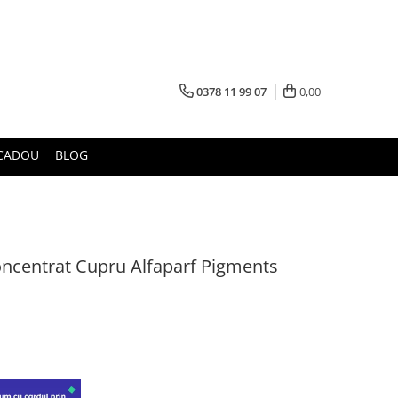
0378 11 99 07
0,00
CADOU
BLOG
oncentrat Cupru Alfaparf Pigments