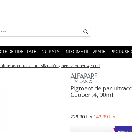
CTE DE FIDELITATE
NU RATA
INFORMATII LIVRARE
PRODUSE 
 ultraconcentrat Cupru Alfaparf Pigments Cooper .4, 90ml
Pigment de par ultrac
Cooper .4, 90ml
229,90 Lei
142,99 Lei