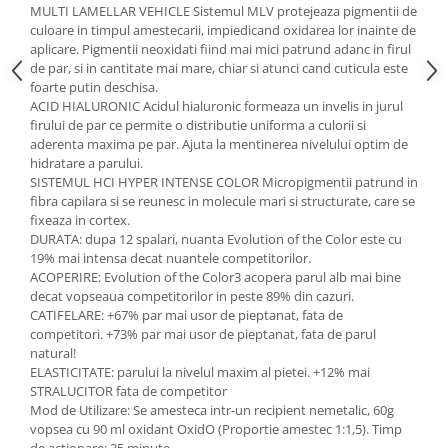
MULTI LAMELLAR VEHICLE Sistemul MLV protejeaza pigmentii de
culoare in timpul amestecarii, impiedicand oxidarea lor inainte de
aplicare. Pigmentii neoxidati fiind mai mici patrund adanc in firul
de par, si in cantitate mai mare, chiar si atunci cand cuticula este
foarte putin deschisa.
ACID HIALURONIC Acidul hialuronic formeaza un invelis in jurul
firului de par ce permite o distributie uniforma a culorii si
aderenta maxima pe par. Ajuta la mentinerea nivelului optim de
hidratare a parului.
SISTEMUL HCI HYPER INTENSE COLOR Micropigmentii patrund in
fibra capilara si se reunesc in molecule mari si structurate, care se
fixeaza in cortex.
DURATA: dupa 12 spalari, nuanta Evolution of the Color este cu
19% mai intensa decat nuantele competitorilor.
ACOPERIRE: Evolution of the Color3 acopera parul alb mai bine
decat vopseaua competitorilor in peste 89% din cazuri.
CATIFELARE: +67% par mai usor de pieptanat, fata de
competitori. +73% par mai usor de pieptanat, fata de parul
natural!
ELASTICITATE: parului la nivelul maxim al pietei. +12% mai
STRALUCITOR fata de competitor
Mod de Utilizare: Se amesteca intr-un recipient nemetalic, 60g
vopsea cu 90 ml oxidant OxidO (Proportie amestec 1:1,5). Timp