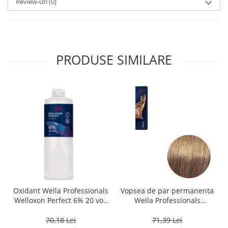
Review-uri
(0)
PRODUSE SIMILARE
Oxidant Wella Professionals
Vopsea de par permanenta
Welloxon Perfect 6% 20 vol,
Wella Professionals
1000 ml
Koleston Perfect Me+ 8/0 ,
Blond Deschis Natural, 60
70,18 Lei
71,39 Lei