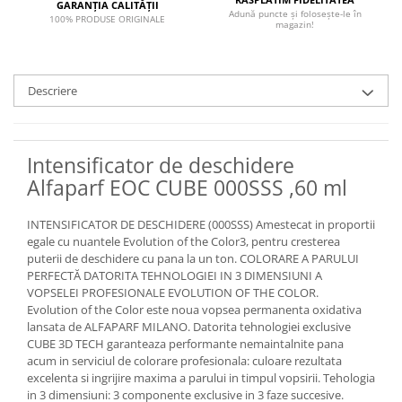
GARANȚIA CALITĂȚII
Adună puncte și folosește-le în
100% PRODUSE ORIGINALE
magazin!
Descriere
Intensificator de deschidere
Alfaparf EOC CUBE 000SSS ,60 ml
INTENSIFICATOR DE DESCHIDERE (000SSS) Amestecat in proportii
egale cu nuantele Evolution of the Color3, pentru cresterea
puterii de deschidere cu pana la un ton. COLORARE A PARULUI
PERFECTĂ DATORITA TEHNOLOGIEI IN 3 DIMENSIUNI A
VOPSELEI PROFESIONALE EVOLUTION OF THE COLOR.
Evolution of the Color este noua vopsea permanenta oxidativa
lansata de ALFAPARF MILANO. Datorita tehnologiei exclusive
CUBE 3D TECH garanteaza performante nemaintalnite pana
acum in serviciul de colorare profesionala: culoare rezultata
excelenta si ingrijire maxima a parului in timpul vopsirii. Tehologia
in 3 dimensiuni: 3 componente exclusive in 3 faze succesive.