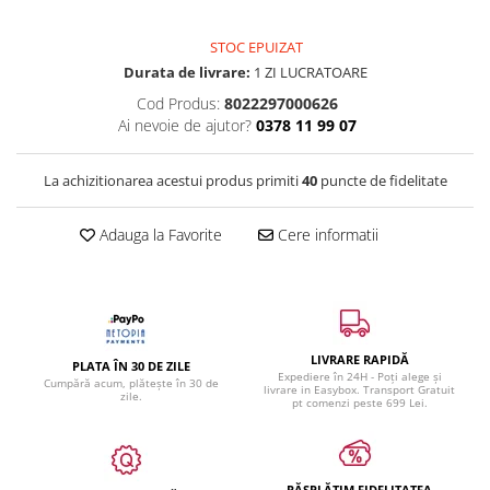
STOC EPUIZAT
Durata de livrare:
1 ZI LUCRATOARE
Cod Produs:
8022297000626
Ai nevoie de ajutor?
0378 11 99 07
La achizitionarea acestui produs primiti
40
puncte de fidelitate
Adauga la Favorite
Cere informatii
LIVRARE RAPIDĂ
PLATA ÎN 30 DE ZILE
Expediere în 24H - Poți alege și
Cumpără acum, plătește în 30 de
livrare in Easybox. Transport Gratuit
zile.
pt comenzi peste 699 Lei.
RĂSPLĂTIM FIDELITATEA