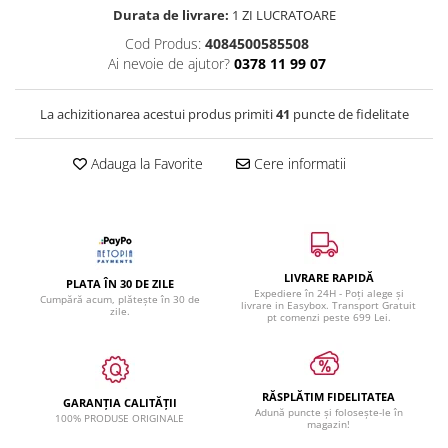
Durata de livrare:
1 ZI LUCRATOARE
Cod Produs:
4084500585508
Ai nevoie de ajutor?
0378 11 99 07
La achizitionarea acestui produs primiti
41
puncte de fidelitate
Adauga la Favorite
Cere informatii
LIVRARE RAPIDĂ
PLATA ÎN 30 DE ZILE
Expediere în 24H - Poți alege și
Cumpără acum, plătește în 30 de
livrare in Easybox. Transport Gratuit
zile.
pt comenzi peste 699 Lei.
RĂSPLĂTIM FIDELITATEA
GARANȚIA CALITĂȚII
Adună puncte și folosește-le în
100% PRODUSE ORIGINALE
magazin!