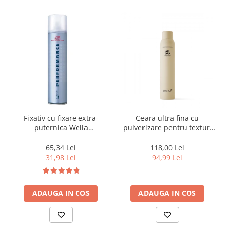
Fixativ cu fixare extra-
Ceara ultra fina cu
puternica Wella
pulverizare pentru texturi
Professionals Performance,
lejere si coafura definita
500 ml
Keune Style Air Wax, 200 ml
65,34 Lei
118,00 Lei
31,98 Lei
94,99 Lei
ADAUGA IN COS
ADAUGA IN COS