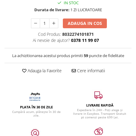
IN STOC
Durata de livrare:
1 ZI LUCRATOARE
ADAUGA IN COS
Cod Produs:
8032274101871
Ai nevoie de ajutor?
0378 11 99 07
La achizitionarea acestui produs primiti
59
puncte de fidelitate
Adauga la Favorite
Cere informatii
LIVRARE RAPIDĂ
PLATA ÎN 30 DE ZILE
Expediere în 24H - Poți alege și
Cumpără acum, plătește în 30 de
livrare in Easybox. Transport Gratuit
zile.
pt comenzi peste 699 Lei.