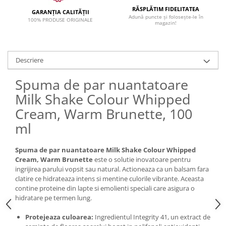
RĂSPLĂTIM FIDELITATEA
GARANȚIA CALITĂȚII
Adună puncte și folosește-le în
100% PRODUSE ORIGINALE
magazin!
Descriere
Spuma de par nuantatoare
Milk Shake Colour Whipped
Cream, Warm Brunette, 100
ml
Spuma de par nuantatoare Milk Shake Colour Whipped
Cream, Warm Brunette
este o solutie inovatoare pentru
ingrijirea parului vopsit sau natural. Actioneaza ca un balsam fara
clatire ce hidrateaza intens si mentine culorile vibrante. Aceasta
contine proteine din lapte si emolienti speciali care asigura o
hidratare pe termen lung.
Protejeaza culoarea:
Ingredientul Integrity 41, un extract de