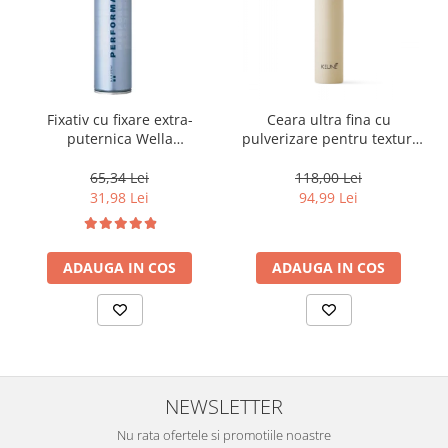
Fixativ cu fixare extra-
Ceara ultra fina cu
puternica Wella
pulverizare pentru texturi
Professionals Performance,
lejere si coafura definita
500 ml
Keune Style Air Wax, 200 ml
65,34 Lei
118,00 Lei
31,98 Lei
94,99 Lei
ADAUGA IN COS
ADAUGA IN COS
NEWSLETTER
Nu rata ofertele si promotiile noastre