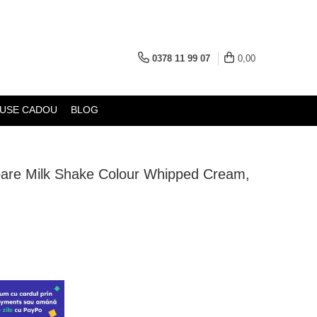
0378 11 99 07
0,00
CADOU
BLOG
oare Milk Shake Colour Whipped
0 ml