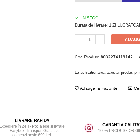
IN STOC
Durata de livrare:
1 ZI LUCRATOA
ADAUG
Cod Produs:
8032274119142
La achizitionarea acestui produs pr
Adauga la Favorite
Cere 
LIVRARE RAPIDĂ
GARANȚIA CALITĂȚ
Expediere în 24H - Poți alege și livrare
in Easybox. Transport Gratuit pt
100% PRODUSE ORIGI
comenzi peste 699 Lei.