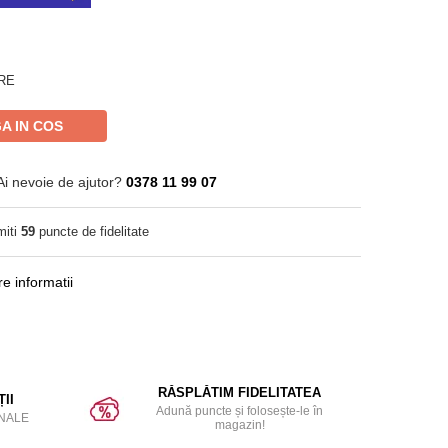
RE
A IN COS
Ai nevoie de ajutor?
0378 11 99 07
imiti
59
puncte de fidelitate
informatii
RĂSPLĂTIM FIDELITATEA
II
Adună puncte și folosește-le în
NALE
magazin!