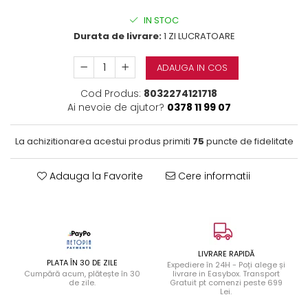
IN STOC
Durata de livrare:
1 ZI LUCRATOARE
ADAUGA IN COS
Cod Produs:
8032274121718
Ai nevoie de ajutor?
0378 11 99 07
La achizitionarea acestui produs primiti
75
puncte de fidelitate
Adauga la Favorite
Cere informatii
LIVRARE RAPIDĂ
PLATA ÎN 30 DE ZILE
Expediere în 24H - Poți alege și
Cumpără acum, plătește în 30
livrare in Easybox. Transport
de zile.
Gratuit pt comenzi peste 699
Lei.