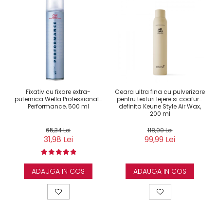
Fixativ cu fixare extra-
Ceara ultra fina cu pulverizare
puternica Wella Professionals
pentru texturi lejere si coafura
Performance, 500 ml
definita Keune Style Air Wax,
200 ml
65,34 Lei
118,00 Lei
31,98 Lei
99,99 Lei
ADAUGA IN COS
ADAUGA IN COS