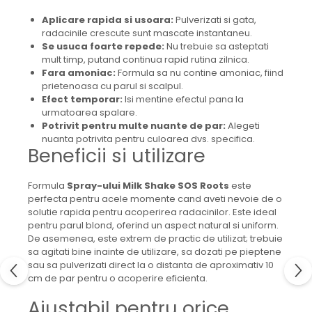
Aplicare rapida si usoara:
Pulverizati si gata,
radacinile crescute sunt mascate instantaneu.
Se usuca foarte repede:
Nu trebuie sa asteptati
mult timp, putand continua rapid rutina zilnica.
Fara amoniac:
Formula sa nu contine amoniac, fiind
prietenoasa cu parul si scalpul.
Efect temporar:
Isi mentine efectul pana la
urmatoarea spalare.
Potrivit pentru multe nuante de par:
Alegeti
nuanta potrivita pentru culoarea dvs. specifica.
Beneficii si utilizare
Formula
Spray-ului Milk Shake SOS Roots
este
perfecta pentru acele momente cand aveti nevoie de o
solutie rapida pentru acoperirea radacinilor. Este ideal
pentru parul blond, oferind un aspect natural si uniform.
De asemenea, este extrem de practic de utilizat; trebuie
sa agitati bine inainte de utilizare, sa dozati pe pieptene
sau sa pulverizati direct la o distanta de aproximativ 10
cm de par pentru o acoperire eficienta.
Ajustabil pentru orice