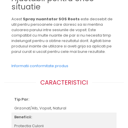
situatie
Acest
Spray nuantator SOS Roots
este deosebit de
util pentru persoanele care doresc sa isi mentina
culoarea parului intre sesiunile de vopsit. Este
compatibil cu multe nuante de par si nu necesita timp
indelungat pentru a obtine rezultatul dorit. Agitati bine
produsul inainte de utilizare si aveti grija sa aplicati pe
parul curat si uscat pentru cele mai bune rezultate.
Informatii conformitate produs
CARACTERISTICI
Tip Par:
Grizonat/Alb,
Vopsit,
Natural
Beneficii:
Protectia Culorii