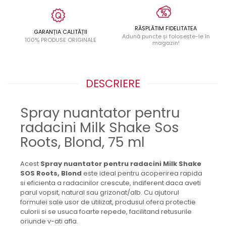
RĂSPLĂTIM FIDELITATEA
GARANȚIA CALITĂȚII
Adună puncte și folosește-le în
100% PRODUSE ORIGINALE
magazin!
DESCRIERE
Spray nuantator pentru
radacini Milk Shake Sos
Roots, Blond, 75 ml
Acest
Spray nuantator pentru radacini Milk Shake
SOS Roots, Blond
este ideal pentru acoperirea rapida
si eficienta a radacinilor crescute, indiferent daca aveti
parul vopsit, natural sau grizonat/alb. Cu ajutorul
formulei sale usor de utilizat, produsul ofera protectie
culorii si se usuca foarte repede, facilitand retusurile
oriunde v-ati afla.