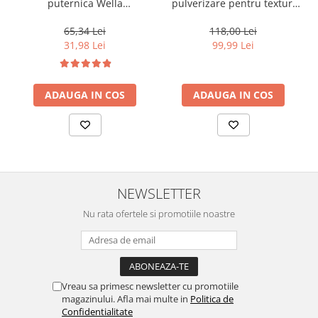
puternica Wella
pulverizare pentru texturi
Professionals Performance,
lejere si coafura definita
500 ml
Keune Style Air Wax, 200 ml
65,34 Lei
118,00 Lei
31,98 Lei
99,99 Lei
ADAUGA IN COS
ADAUGA IN COS
NEWSLETTER
Nu rata ofertele si promotiile noastre
Vreau sa primesc newsletter cu promotiile
magazinului. Afla mai multe in
Politica de
Confidentialitate