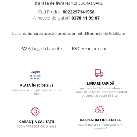
Durata de livrare:
1 ZI LUCRATOARE
Cod Produs:
8022297141558
Ai nevoie de ajutor?
0378 11 99 07
La achizitionarea acestui produs primiti
86
puncte de fidelitate
Adauga la Favorite
Cere informatii
LIVRARE RAPIDĂ
PLATA ÎN 30 DE ZILE
Expediere în 24H - Poți alege și
Cumpără acum, plătește în 30 de
livrare in Easybox. Transport Gratuit
zile.
pt comenzi peste 699 Lei.
RĂSPLĂTIM FIDELITATEA
GARANȚIA CALITĂȚII
Adună puncte și folosește-le în
100% PRODUSE ORIGINALE
magazin!