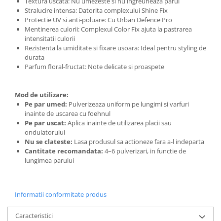
Textura uscata: Nu umezeste si nu ingreuneaza parul
Stralucire intensa: Datorita complexului Shine Fix
Protectie UV si anti-poluare: Cu Urban Defence Pro
Mentinerea culorii: Complexul Color Fix ajuta la pastrarea
intensitatii culorii
Rezistenta la umiditate si fixare usoara: Ideal pentru styling de
durata
Parfum floral-fructat: Note delicate si proaspete
Mod de utilizare:
Pe par umed:
Pulverizeaza uniform pe lungimi si varfuri
inainte de uscarea cu foehnul
Pe par uscat:
Aplica inainte de utilizarea placii sau
ondulatorului
Nu se clateste:
Lasa produsul sa actioneze fara a-l indeparta
Cantitate recomandata:
4–6 pulverizari, in functie de
lungimea parului
Informatii conformitate produs
Caracteristici