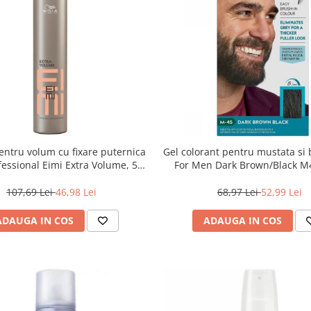
ntru volum cu fixare puternica
Gel colorant pentru mustata si 
fessional Eimi Extra Volume, 500
For Men Dark Brown/Black M4
ml
107,69 Lei
46,98 Lei
68,97 Lei
52,99 Lei
ADAUGA IN COS
ADAUGA IN COS