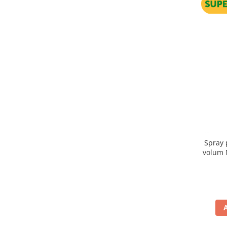
Spray 
volum Milk Shake Volumizing Styling