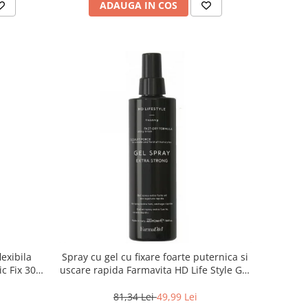
ADAUGA IN COS
lexibila
Spray cu gel cu fixare foarte puternica si
c Fix 300
uscare rapida Farmavita HD Life Style Gel
Spray, 220 ml
81,34 Lei
49,99 Lei