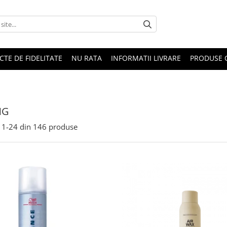
CTE DE FIDELITATE
NU RATA
INFORMATII LIVRARE
PRODUSE 
NG
1-
24
din
146
produse