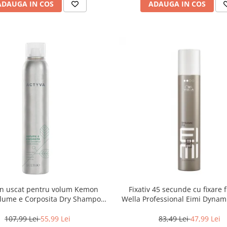
ADAUGA IN COS
ADAUGA IN COS
n uscat pentru volum Kemon
Fixativ 45 secunde cu fixare f
olume e Corposita Dry Shampoo,
Wella Professional Eimi Dynami
200ml
ml
107,99 Lei
55,99 Lei
83,49 Lei
47,99 Lei