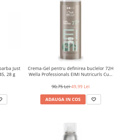
barba Just
Crema-Gel pentru definirea buclelor 72H
5, 28 g
Wella Professionals EIMI Nutricurls Curl
Shaper, 150 ml
90,75 Lei
49,99 Lei
ADAUGA IN COS