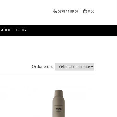
0378 11 99 07
0,00
CADOU
BLOG
Ordoneaza: