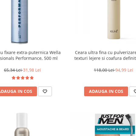
cu fixare extra-puternica Wella
Ceara ultra fina cu pulverizar
ssionals Performance, 500 ml
texturi lejere si coafura defin
Style Air Wax, 200 ml
65,34 Lei
31,98 Lei
118,00 Lei
94,99 Lei
ADAUGA IN COS
ADAUGA IN COS