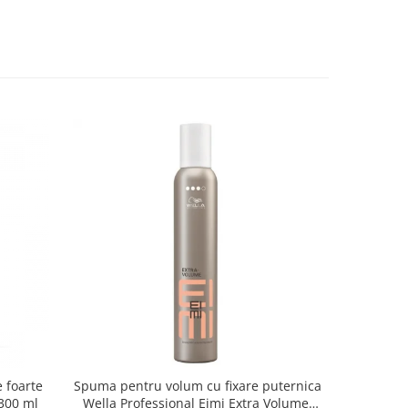
e foarte
Spuma pentru volum cu fixare puternica
Gel color
 300 ml
Wella Professional Eimi Extra Volume,
Just For 