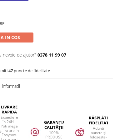
RE
A IN COS
Ai nevoie de ajutor?
0378 11 99 07
imiti
47
puncte de fidelitate
informatii
LIVRARE
RAPIDĂ
Expediere
RĂSPLĂTIM
în 24H -
GARANȚIA
FIDELITATEA
Poți alege
CALITĂȚII
Adună
și livrare in
100%
puncte și
Easybox.
PRODUSE
folosește-
Transport