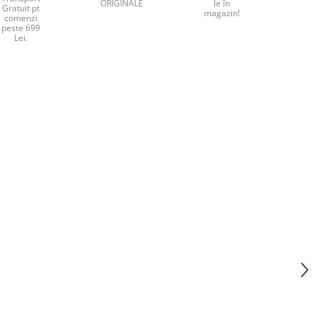
ORIGINALE
le în
Gratuit pt
magazin!
comenzi
peste 699
Lei.