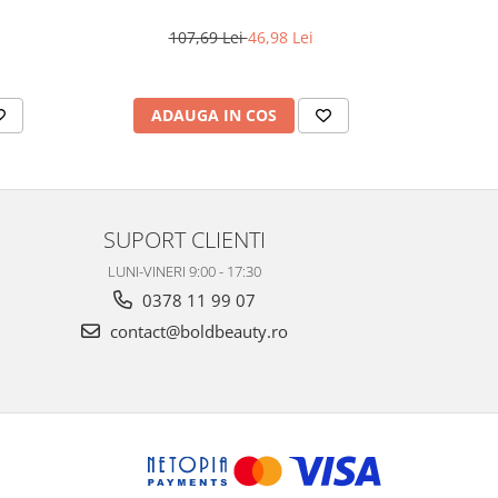
500 ml
107,69 Lei
46,98 Lei
ADAUGA IN COS
AD
SUPORT CLIENTI
LUNI-VINERI 9:00 - 17:30
0378 11 99 07
contact@boldbeauty.ro