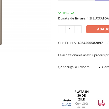
IN STOC
Durata de livrare:
1 ZI LUCRATOA
ADAUG
Cod Produs:
4084500582897
La achizitionarea acestui produs pr
Adauga la Favorite
Cere 
PLATA ÎN
30 DE
ZILE
Cumpără
acum,