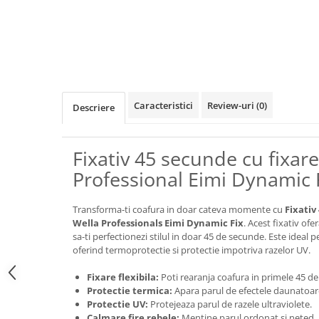
Caracteristici
Review-uri
(0)
Descriere
Fixativ 45 secunde cu fixare
Professional Eimi Dynamic 
Transforma-ti coafura in doar cateva momente cu
Fixativ
Wella Professionals Eimi Dynamic Fix
. Acest fixativ ofe
sa-ti perfectionezi stilul in doar 45 de secunde. Este ideal p
oferind termoprotectie si protectie impotriva razelor UV.
Fixare flexibila:
Poti rearanja coafura in primele 45 de
Protectie termica:
Apara parul de efectele daunatoare 
Protectie UV:
Protejeaza parul de razele ultraviolete.
Calmare fire rebele:
Mentine parul ordonat si neted.