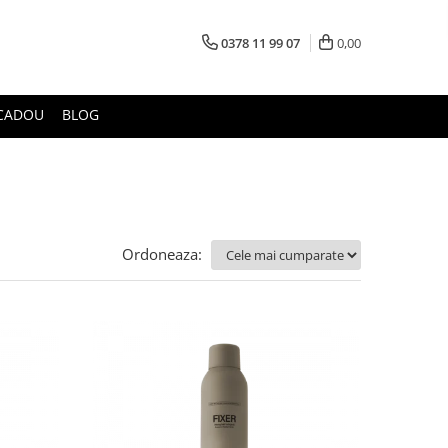
0378 11 99 07
0,00
CADOU
BLOG
Ordoneaza: