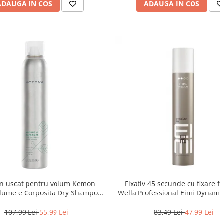
ADAUGA IN COS
ADAUGA IN COS
n uscat pentru volum Kemon
Fixativ 45 secunde cu fixare f
olume e Corposita Dry Shampoo,
Wella Professional Eimi Dynami
200ml
ml
107,99 Lei
55,99 Lei
83,49 Lei
47,99 Lei