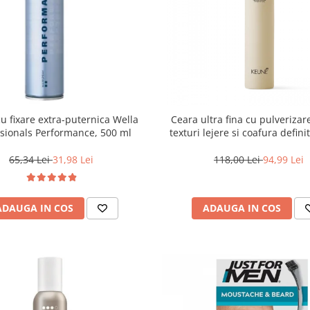
cu fixare extra-puternica Wella
Ceara ultra fina cu pulverizar
ssionals Performance, 500 ml
texturi lejere si coafura defin
Style Air Wax, 200 ml
65,34 Lei
31,98 Lei
118,00 Lei
94,99 Lei
ADAUGA IN COS
ADAUGA IN COS