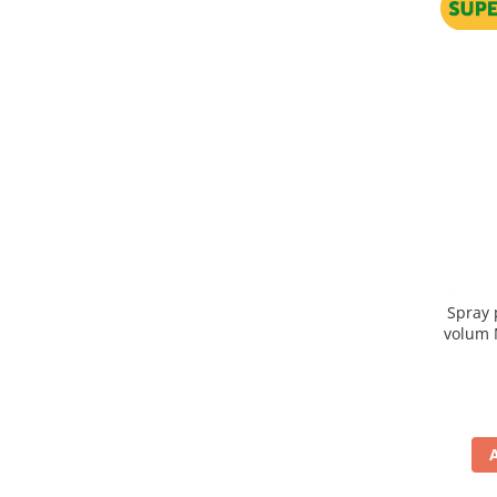
Spray 
volum Milk Shake Volumizing Styling