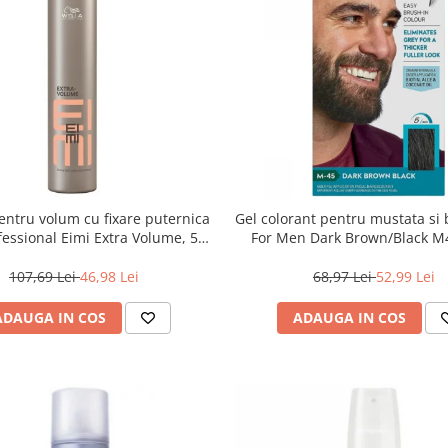
ntru volum cu fixare puternica
Gel colorant pentru mustata si 
fessional Eimi Extra Volume, 500
For Men Dark Brown/Black M4
ml
107,69 Lei
46,98 Lei
68,97 Lei
52,99 Lei
ADAUGA IN COS
ADAUGA IN COS