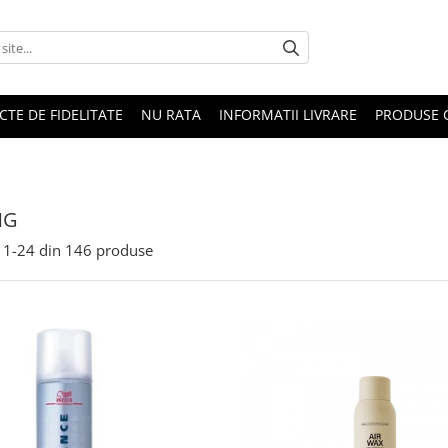
CTE DE FIDELITATE
NU RATA
INFORMATII LIVRARE
PRODUSE 
NG
1-
24
din
146
produse