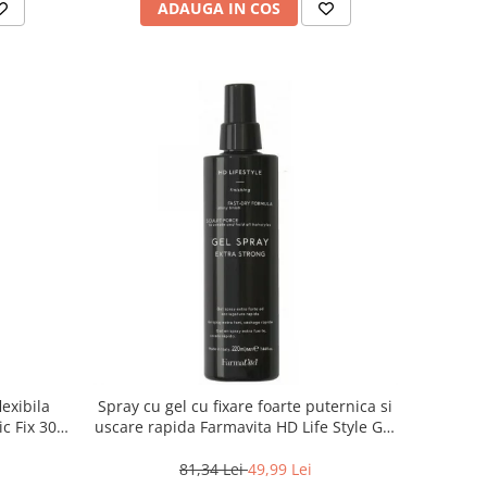
ADAUGA IN COS
lexibila
Spray cu gel cu fixare foarte puternica si
c Fix 300
uscare rapida Farmavita HD Life Style Gel
Spray, 220 ml
81,34 Lei
49,99 Lei