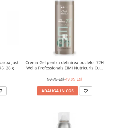
barba Just
Crema-Gel pentru definirea buclelor 72H
5, 28 g
Wella Professionals EIMI Nutricurls Curl
Shaper, 150 ml
90,75 Lei
49,99 Lei
ADAUGA IN COS