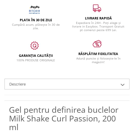
LIVRARE RAPIDĂ
PLATA ÎN 30 DE ZILE
Expediere în 24H - Poți alege și
Cumpără acum, plătește în 30 de
livrare in Easybox. Transport Gratuit
zile.
pt comenzi peste 699 Lei.
RĂSPLĂTIM FIDELITATEA
GARANȚIA CALITĂȚII
Adună puncte și folosește-le în
100% PRODUSE ORIGINALE
magazin!
Descriere
Gel pentru definirea buclelor
Milk Shake Curl Passion, 200
ml