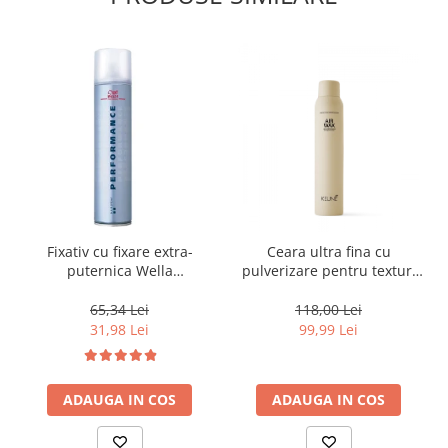
Fixativ cu fixare extra-
Ceara ultra fina cu
puternica Wella
pulverizare pentru texturi
Professionals Performance,
lejere si coafura definita
500 ml
Keune Style Air Wax, 200 ml
65,34 Lei
118,00 Lei
31,98 Lei
99,99 Lei
ADAUGA IN COS
ADAUGA IN COS