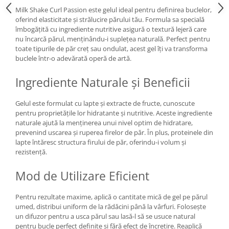
Milk Shake Curl Passion este gelul ideal pentru definirea buclelor,
oferind elasticitate și strălucire părului tău. Formula sa specială
îmbogățită cu ingrediente nutritive asigură o textură lejeră care
nu încarcă părul, menținându-i suplețea naturală. Perfect pentru
toate tipurile de păr creț sau ondulat, acest gel îți va transforma
buclele într-o adevărată operă de artă.
Ingrediente Naturale și Beneficii
Gelul este formulat cu lapte și extracte de fructe, cunoscute
pentru proprietățile lor hidratante și nutritive. Aceste ingrediente
naturale ajută la menținerea unui nivel optim de hidratare,
prevenind uscarea și ruperea firelor de păr. În plus, proteinele din
lapte întăresc structura firului de păr, oferindu-i volum și
rezistență.
Mod de Utilizare Eficient
Pentru rezultate maxime, aplică o cantitate mică de gel pe părul
umed, distribui uniform de la rădăcini până la vârfuri. Folosește
un difuzor pentru a usca părul sau lasă-l să se usuce natural
pentru bucle perfect definite și fără efect de încrețire. Reaplică