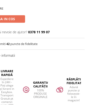
RE
A IN COS
Ai nevoie de ajutor?
0378 11 99 07
imiti
42
puncte de fidelitate
informatii
LIVRARE
RAPIDĂ
Expediere
RĂSPLĂTIM
în 24H -
GARANȚIA
FIDELITATEA
Poți alege
CALITĂȚII
Adună
și livrare in
100%
puncte și
Easybox.
PRODUSE
folosește-
Transport
ORIGINALE
le în
Gratuit pt
magazin!
comenzi