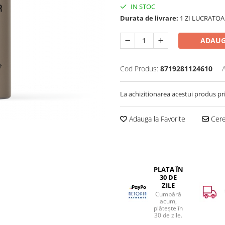
IN STOC
Durata de livrare:
1 ZI LUCRATOA
ADAUG
Cod Produs:
8719281124610
La achizitionarea acestui produs pr
Adauga la Favorite
Cere 
PLATA ÎN
30 DE
ZILE
Cumpără
acum,
plătește în
30 de zile.