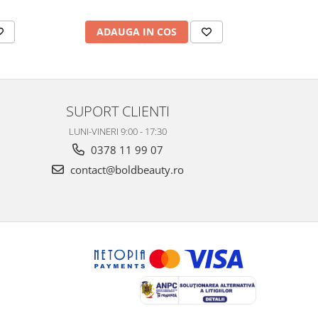
ADAUGA IN COS
AD
SUPORT CLIENTI
LUNI-VINERI 9:00 - 17:30
0378 11 99 07
contact@boldbeauty.ro