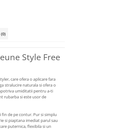
i
(0)
 Keune Style Free
yler, care ofera o aplicare fara
ga stralucire naturala si ofera o
potriva umiditatii pentru a-ti
nt rubarba si este usor de
i fin de pe contur. Pur si simplu
ie si piaptana imediat parul sau
re puternica, flexibila si un