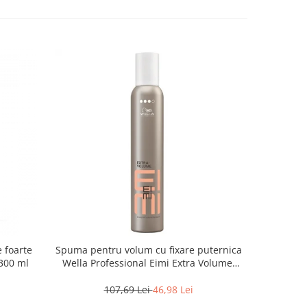
e foarte
Spuma pentru volum cu fixare puternica
Gel color
 300 ml
Wella Professional Eimi Extra Volume,
Just For 
500 ml
107,69 Lei
46,98 Lei