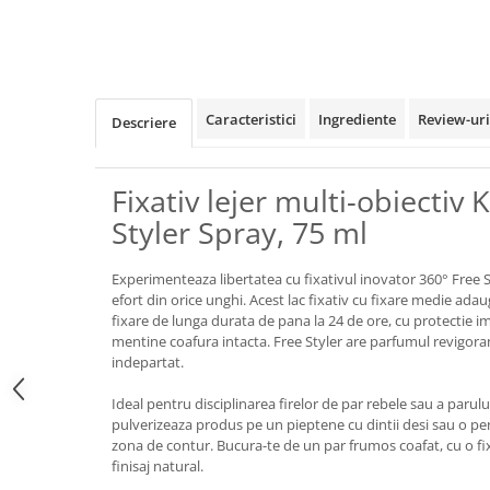
Caracteristici
Ingrediente
Review-ur
Descriere
Fixativ lejer multi-obiectiv
Styler Spray, 75 ml
Experimenteaza libertatea cu fixativul inovator 360° Free St
efort din orice unghi. Acest lac fixativ cu fixare medie adau
fixare de lunga durata de pana la 24 de ore, cu protectie im
mentine coafura intacta. Free Styler are parfumul revigora
indepartat.
Ideal pentru disciplinarea firelor de par rebele sau a parulu
pulverizeaza produs pe un pieptene cu dintii desi sau o per
zona de contur. Bucura-te de un par frumos coafat, cu o fixa
finisaj natural.