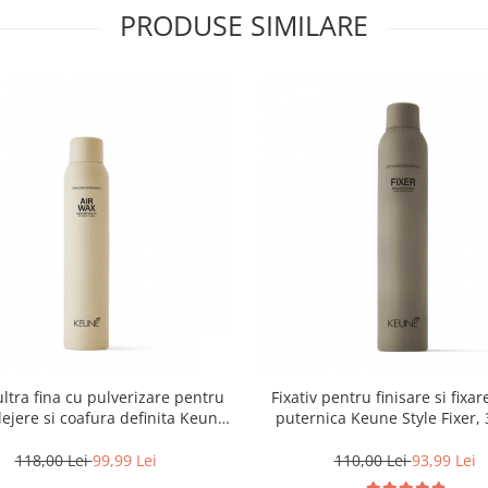
PRODUSE SIMILARE
ltra fina cu pulverizare pentru
Fixativ pentru finisare si fixar
 lejere si coafura definita Keune
puternica Keune Style Fixer,
Style Air Wax, 200 ml
118,00 Lei
99,99 Lei
110,00 Lei
93,99 Lei