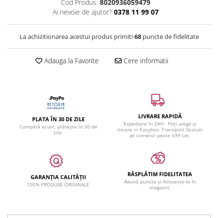
Cod Produs:
8020936059479
Ai nevoie de ajutor?
0378 11 99 07
La achizitionarea acestui produs primiti
68
puncte de fidelitate
Adauga la Favorite
Cere informatii
LIVRARE RAPIDĂ
PLATA ÎN 30 DE ZILE
Expediere în 24H - Poți alege și
Cumpără acum, plătește în 30 de
livrare in Easybox. Transport Gratuit
zile.
pt comenzi peste 699 Lei.
RĂSPLĂTIM FIDELITATEA
GARANȚIA CALITĂȚII
Adună puncte și folosește-le în
100% PRODUSE ORIGINALE
magazin!