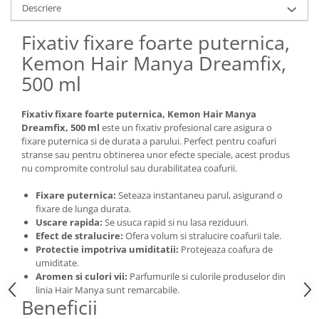
Descriere
Fixativ fixare foarte puternica,
Kemon Hair Manya Dreamfix,
500 ml
Fixativ fixare foarte puternica, Kemon Hair Manya
Dreamfix, 500 ml
este un fixativ profesional care asigura o
fixare puternica si de durata a parului. Perfect pentru coafuri
stranse sau pentru obtinerea unor efecte speciale, acest produs
nu compromite controlul sau durabilitatea coafurii.
Fixare puternica:
Seteaza instantaneu parul, asigurand o
fixare de lunga durata.
Uscare rapida:
Se usuca rapid si nu lasa reziduuri.
Efect de stralucire:
Ofera volum si stralucire coafurii tale.
Protectie impotriva umiditatii:
Protejeaza coafura de
umiditate.
Aromen si culori vii:
Parfumurile si culorile produselor din
linia Hair Manya sunt remarcabile.
Beneficii