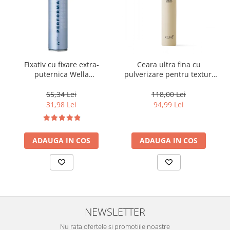
Fixativ cu fixare extra-
Ceara ultra fina cu
puternica Wella
pulverizare pentru texturi
Professionals Performance,
lejere si coafura definita
500 ml
Keune Style Air Wax, 200 ml
65,34 Lei
118,00 Lei
31,98 Lei
94,99 Lei
ADAUGA IN COS
ADAUGA IN COS
NEWSLETTER
Nu rata ofertele si promotiile noastre