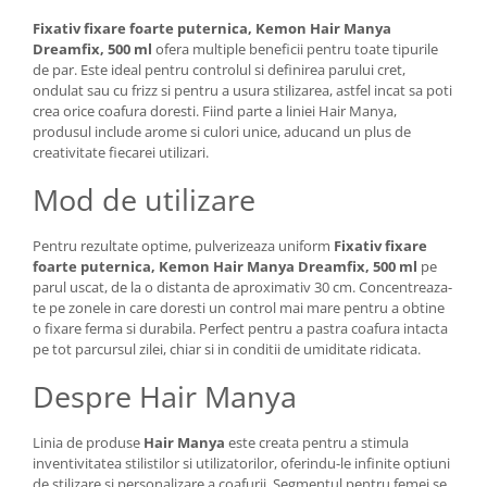
Fixativ fixare foarte puternica, Kemon Hair Manya
Dreamfix, 500 ml
ofera multiple beneficii pentru toate tipurile
de par. Este ideal pentru controlul si definirea parului cret,
ondulat sau cu frizz si pentru a usura stilizarea, astfel incat sa poti
crea orice coafura doresti. Fiind parte a liniei Hair Manya,
produsul include arome si culori unice, aducand un plus de
creativitate fiecarei utilizari.
Mod de utilizare
Pentru rezultate optime, pulverizeaza uniform
Fixativ fixare
foarte puternica, Kemon Hair Manya Dreamfix, 500 ml
pe
parul uscat, de la o distanta de aproximativ 30 cm. Concentreaza-
te pe zonele in care doresti un control mai mare pentru a obtine
o fixare ferma si durabila. Perfect pentru a pastra coafura intacta
pe tot parcursul zilei, chiar si in conditii de umiditate ridicata.
Despre Hair Manya
Linia de produse
Hair Manya
este creata pentru a stimula
inventivitatea stilistilor si utilizatorilor, oferindu-le infinite optiuni
de stilizare si personalizare a coafurii. Segmentul pentru femei se