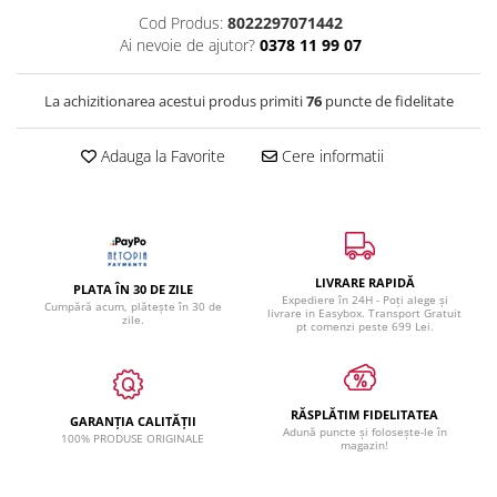
Cod Produs:
8022297071442
Ai nevoie de ajutor?
0378 11 99 07
La achizitionarea acestui produs primiti
76
puncte de fidelitate
Adauga la Favorite
Cere informatii
LIVRARE RAPIDĂ
PLATA ÎN 30 DE ZILE
Expediere în 24H - Poți alege și
Cumpără acum, plătește în 30 de
livrare in Easybox. Transport Gratuit
zile.
pt comenzi peste 699 Lei.
RĂSPLĂTIM FIDELITATEA
GARANȚIA CALITĂȚII
Adună puncte și folosește-le în
100% PRODUSE ORIGINALE
magazin!