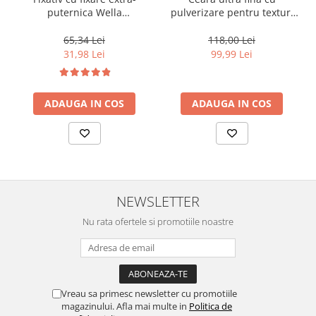
puternica Wella
pulverizare pentru texturi
Professionals Performance,
lejere si coafura definita
500 ml
Keune Style Air Wax, 200 ml
65,34 Lei
118,00 Lei
31,98 Lei
99,99 Lei
ADAUGA IN COS
ADAUGA IN COS
NEWSLETTER
Nu rata ofertele si promotiile noastre
Vreau sa primesc newsletter cu promotiile
magazinului. Afla mai multe in
Politica de