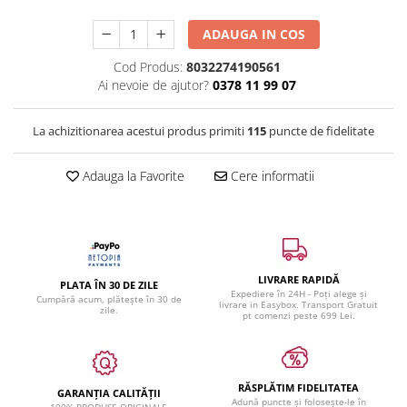
ADAUGA IN COS
Cod Produs:
8032274190561
Ai nevoie de ajutor?
0378 11 99 07
La achizitionarea acestui produs primiti
115
puncte de fidelitate
Adauga la Favorite
Cere informatii
LIVRARE RAPIDĂ
PLATA ÎN 30 DE ZILE
Expediere în 24H - Poți alege și
Cumpără acum, plătește în 30 de
livrare in Easybox. Transport Gratuit
zile.
pt comenzi peste 699 Lei.
RĂSPLĂTIM FIDELITATEA
GARANȚIA CALITĂȚII
Adună puncte și folosește-le în