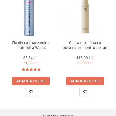
Fixativ cu fixare extra-
Ceara ultra fina cu
puternica Wella
pulverizare pentru texturi
Professionals Performance,
lejere si coafura definita
500 ml
Keune Style Air Wax, 200 ml
65,34 Lei
118,00 Lei
31,98 Lei
99,99 Lei
ADAUGA IN COS
ADAUGA IN COS