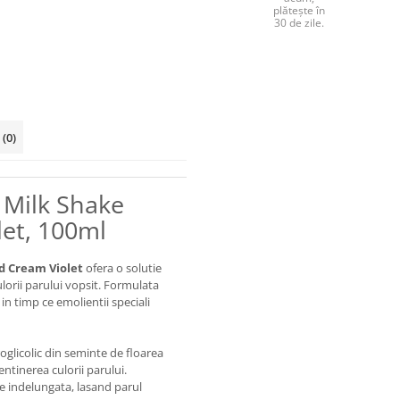
plătește în
30 de zile.
i
(0)
 Milk Shake
et, 100ml
d Cream Violet
ofera o solutie
lorii parului vopsit. Formulata
in timp ce emolientii speciali
oglicolic din seminte de floarea
entinerea culorii parului.
re indelungata, lasand parul