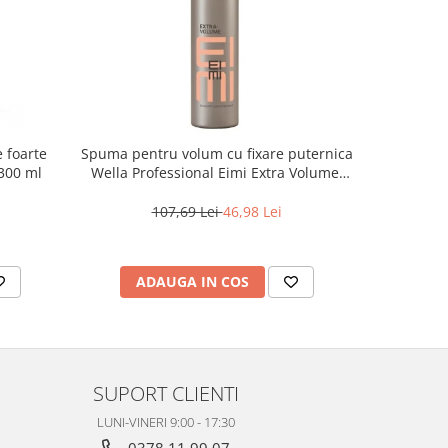
e foarte
Spuma pentru volum cu fixare puternica
Gel color
 300 ml
Wella Professional Eimi Extra Volume,
Just For 
500 ml
107,69 Lei
46,98 Lei
ADAUGA IN COS
AD
SUPORT CLIENTI
LUNI-VINERI 9:00 - 17:30