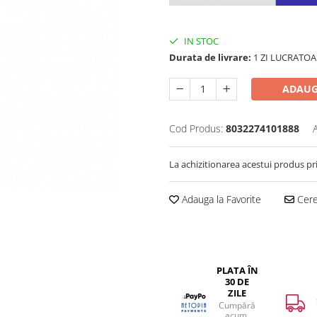
IN STOC
Durata de livrare:
1 ZI LUCRATOA
ADAUG
Cod Produs:
8032274101888
La achizitionarea acestui produs pr
Adauga la Favorite
Cere 
PLATA ÎN
30 DE
ZILE
Cumpără
acum,