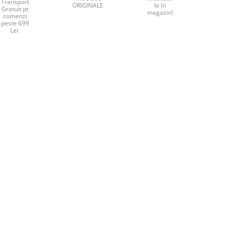
Transport
ORIGINALE
le în
Gratuit pt
magazin!
comenzi
peste 699
Lei.