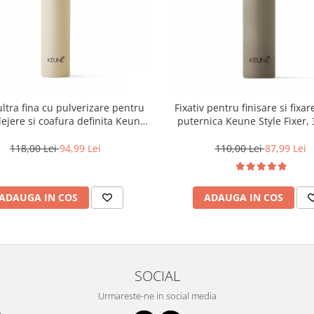
ltra fina cu pulverizare pentru
Fixativ pentru finisare si fixar
 lejere si coafura definita Keune
puternica Keune Style Fixer,
Style Air Wax, 200 ml
118,00 Lei
94,99 Lei
110,00 Lei
87,99 Lei
ADAUGA IN COS
ADAUGA IN COS
SOCIAL
Urmareste-ne in social media