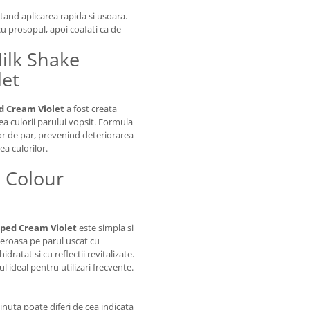
itand aplicarea rapida si usoara.
 cu prosopul, apoi coafati ca de
ilk Shake
let
d Cream Violet
a fost creata
rea culorii parului vopsit. Formula
elor de par, prevenind deteriorarea
a culorilor.
e Colour
ped Cream Violet
este simpla si
eneroasa pe parul uscat cu
ratat si cu reflectii revitalizate.
 ideal pentru utilizari frecvente.
inuta poate diferi de cea indicata