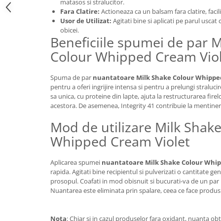
matasos si stralucitor.
Fara Clatire:
Actioneaza ca un balsam fara clatire, facil
Usor de Utilizat:
Agitati bine si aplicati pe parul uscat
obicei.
Beneficiile spumei de par M
Colour Whipped Cream Vio
Spuma de par
nuantatoare Milk Shake Colour Whippe
pentru a oferi ingrijire intensa si pentru a prelungi straluci
sa unica, cu proteine din lapte, ajuta la restructurarea fir
acestora. De asemenea, Integrity 41 contribuie la mentinere
Mod de utilizare Milk Shak
Whipped Cream Violet
Aplicarea spumei
nuantatoare Milk Shake Colour Whip
rapida. Agitati bine recipientul si pulverizati o cantitate g
prosopul. Coafati in mod obisnuit si bucurati-va de un par hid
Nuantarea este eliminata prin spalare, ceea ce face produsul
Nota
: Chiar si in cazul produselor fara oxidant, nuanta obt