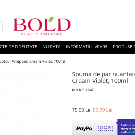
CTE DE FIDELITATE
NU RATA
INFORMATII LIVRARE
PRODUSE 
Colour Whipped Cream Violet, 100ml
Spuma de par nuantat
Cream Violet, 100ml
MILK SHAKE
75,00 Lei
59,99 Lei