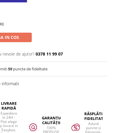
RE
A IN COS
Ai nevoie de ajutor?
0378 11 99 07
imiti
59
puncte de fidelitate
informatii
LIVRARE
RAPIDĂ
Expediere
RĂSPLĂTIM
în 24H -
GARANȚIA
FIDELITATEA
Poți alege
CALITĂȚII
Adună
și livrare in
100%
puncte și
Easybox.
PRODUSE
folosește-