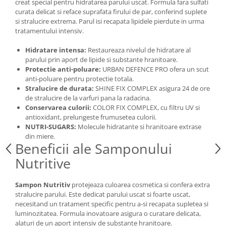
creat special pentru hidratarea parului uscat. Formula fara sulfati
curata delicat si reface suprafata firului de par, conferind suplete
si stralucire extrema. Parul isi recapata lipidele pierdute in urma
tratamentului intensiv.
Hidratare intensa:
Restaureaza nivelul de hidratare al
parului prin aport de lipide si substante hranitoare.
Protectie anti-poluare:
URBAN DEFENCE PRO ofera un scut
anti-poluare pentru protectie totala.
Stralucire de durata:
SHINE FIX COMPLEX asigura 24 de ore
de stralucire de la varfuri pana la radacina.
Conservarea culorii:
COLOR FIX COMPLEX, cu filtru UV si
antioxidant, prelungeste frumusetea culorii.
NUTRI-SUGARS:
Molecule hidratante si hranitoare extrase
din miere.
Beneficii ale Samponului
Nutritive
Sampon Nutritiv
protejeaza culoarea cosmetica si confera extra
stralucire parului. Este dedicat parului uscat si foarte uscat,
necesitand un tratament specific pentru a-si recapata supletea si
luminozitatea. Formula inovatoare asigura o curatare delicata,
alaturi de un aport intensiv de substante hranitoare.