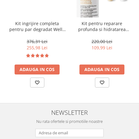
Kit ingrijire completa
Kit pentru reparare
pentru par degradat Wella
profunda si hidratarea
Professionals Care Fusion,
parului uscat si degradat,
Salon Size
Milk Shake Integrity &
376,31 Lei
220,00 Lei
Strength Nourishing
255,98 Lei
109,99 Lei
ADAUGA IN COS
ADAUGA IN COS
NEWSLETTER
Nu rata ofertele si promotiile noastre