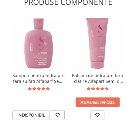
PRODUSE COMPONENTE
Sampon pentru hidratare
Balsam de hidratare fara
fara sulfati Alfaparf Semi
clatire Alfaparf Semi di
di Lino Moisture Nutritive
Lino Moisture Nutritiv
Shampoo, 250 ml
Leave-in Conditioner, 200
ml
ADAUGA IN COS
INDISPONIBIL