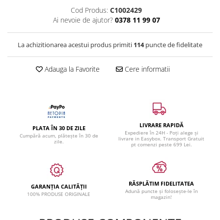
Cod Produs:
C1002429
Ai nevoie de ajutor?
0378 11 99 07
La achizitionarea acestui produs primiti
114
puncte de fidelitate
Adauga la Favorite
Cere informatii
LIVRARE RAPIDĂ
PLATA ÎN 30 DE ZILE
Expediere în 24H - Poți alege și
Cumpără acum, plătește în 30 de
livrare in Easybox. Transport Gratuit
zile.
pt comenzi peste 699 Lei.
RĂSPLĂTIM FIDELITATEA
GARANȚIA CALITĂȚII
Adună puncte și folosește-le în
100% PRODUSE ORIGINALE
magazin!