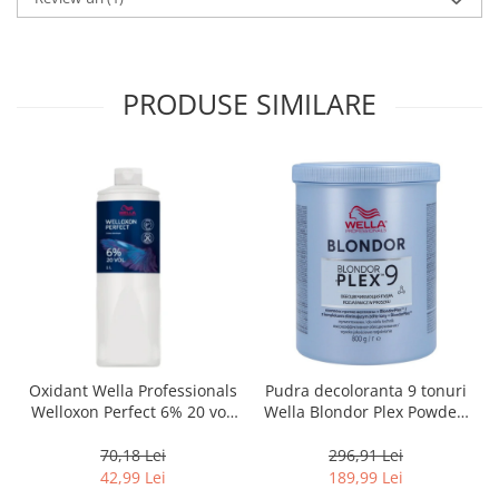
PRODUSE SIMILARE
Oxidant Wella Professionals
Pudra decoloranta 9 tonuri
Welloxon Perfect 6% 20 vol,
Wella Blondor Plex Powder,
1000 ml
800 g
70,18 Lei
296,91 Lei
42,99 Lei
189,99 Lei