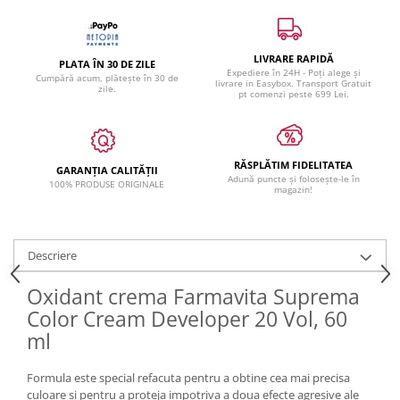
LIVRARE RAPIDĂ
PLATA ÎN 30 DE ZILE
Expediere în 24H - Poți alege și
Cumpără acum, plătește în 30 de
livrare in Easybox. Transport Gratuit
zile.
pt comenzi peste 699 Lei.
RĂSPLĂTIM FIDELITATEA
GARANȚIA CALITĂȚII
Adună puncte și folosește-le în
100% PRODUSE ORIGINALE
magazin!
Descriere
Oxidant crema Farmavita Suprema
Color Cream Developer 20 Vol, 60
ml
Formula este special refacuta pentru a obtine cea mai precisa
culoare si pentru a proteja impotriva a doua efecte agresive ale