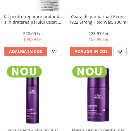
WELLA PROFESSIONALS
Kit pentru reparare profunda
Ceara de par barbati Keune
si hidratarea parului uscat si
1922 Strong Hold Wax, 100 ml
degradat, Milk Shake Integrity
& Strength Nourishing
220,00 Lei
126,93 Lei
109,99 Lei
107,99 Lei
ADAUGA IN COS
ADAUGA IN COS
​​​​​​​Spray pentru Stralucire si
Masca Leave-In pentru par