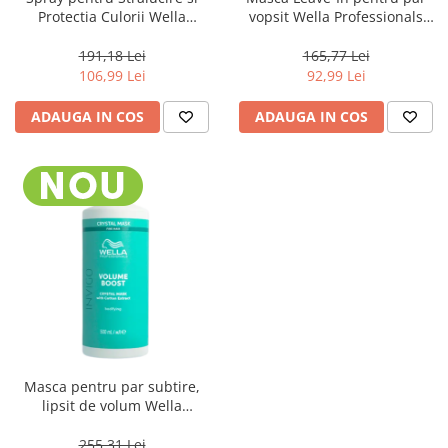
Protectia Culorii Wella
vopsit Wella Professionals
Professionals Ultimate Color
Ultimate Color Miracle Leave-
Shine Spray, 95 ml
In Mask, 30 ml
191,18 Lei
165,77 Lei
106,99 Lei
92,99 Lei
ADAUGA IN COS
ADAUGA IN COS
Masca pentru par subtire,
lipsit de volum Wella
Professionals Invigo Volume
Boost Crystal, 500 ml
255,31 Lei