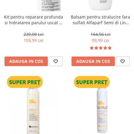
WELLA PROFESSIONALS
Kit pentru reparare profunda
Balsam pentru stralucire fara
si hidratarea parului uscat si
sulfati Alfaparf Semi di Lino
degradat, Milk Shake Integrity
Diamond Illuminating
& Strength Nourishing
Conditioner, 1000 ml
220,00 Lei
164,56 Lei
109,99 Lei
99,99 Lei
ADAUGA IN COS
ADAUGA IN COS