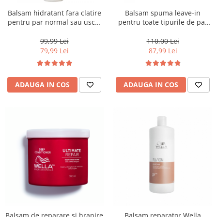
Balsam hidratant fara clatire
Balsam spuma leave-in
pentru par normal sau uscat
pentru toate tipurile de par
Milk Shake Leave-in, 350 ml
Milk Shake Whipped Cream
Leave-In, 200 ml
99,99 Lei
110,00 Lei
79,99 Lei
87,99 Lei
ADAUGA IN COS
ADAUGA IN COS
Balsam de reparare si hranire
Balsam reparator Wella