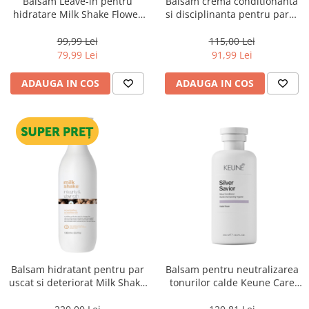
Balsam Leave-in pentru
Balsam crema conditionanta
hidratare Milk Shake Flower
si disciplinanta pentru parul
Fragrance, 350 ml
cret si electrizat Milk Shake
No Frizz Allowed Perfecting
99,99 Lei
115,00 Lei
Conditioner, 300 ml
79,99 Lei
91,99 Lei
ADAUGA IN COS
ADAUGA IN COS
Balsam hidratant pentru par
Balsam pentru neutralizarea
uscat si deteriorat Milk Shake
tonurilor calde Keune Care
Integrity & Strength
Silver Savior Conditioner, 250
Nourishing Conditioner, 1000
ml