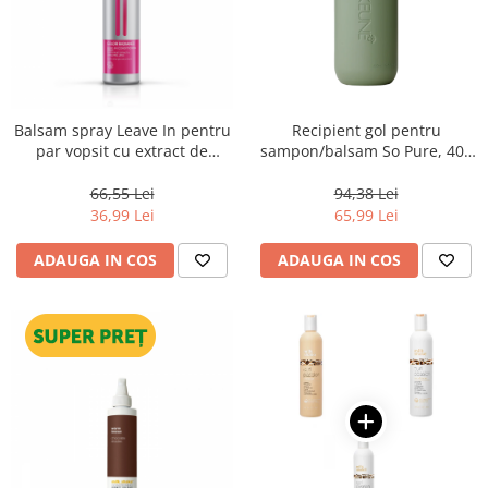
Balsam spray Leave In pentru
Recipient gol pentru
par vopsit cu extract de
sampon/balsam So Pure, 400
fructul pasiunii, Londa
ml
Professional Care Color
66,55 Lei
94,38 Lei
Radiance, 250 ml
36,99 Lei
65,99 Lei
ADAUGA IN COS
ADAUGA IN COS