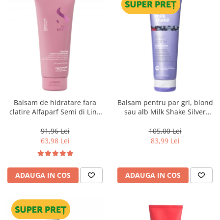
Balsam de hidratare fara
Balsam pentru par gri, blond
clatire Alfaparf Semi di Lino
sau alb Milk Shake Silver
Moisture Nutritiv Leave-in
Shine, 250 ml
Conditioner, 200 ml
91,96 Lei
105,00 Lei
63,98 Lei
83,99 Lei
ADAUGA IN COS
ADAUGA IN COS