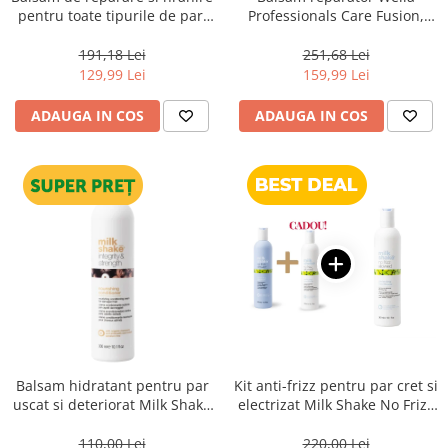
pentru toate tipurile de par,
Professionals Care Fusion,
Pasul 2, Wella Professionals
1000 ml
Ultimate Repair, 500 ml
191,18 Lei
251,68 Lei
129,99 Lei
159,99 Lei
ADAUGA IN COS
ADAUGA IN COS
Balsam hidratant pentru par
Kit anti-frizz pentru par cret si
uscat si deteriorat Milk Shake
electrizat Milk Shake No Frizz
Integrity & Strength
Allowed Perfecting
Nourishing Conditioner, 300
110,00 Lei
220,00 Lei