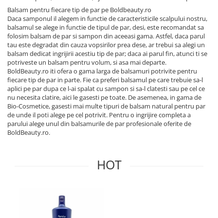
Balsam pentru fiecare tip de par pe Boldbeauty.ro
Daca samponul il alegem in functie de caracteristicile scalpului nostru,
balsamul se alege in functie de tipul de par, desi, este recomandat sa
folosim balsam de par si sampon din aceeasi gama. Astfel, daca parul
tau este degradat din cauza vopsirilor prea dese, ar trebui sa alegi un
balsam dedicat ingrijirii acestiu tip de par; daca ai parul fin, atunci ti se
potriveste un balsam pentru volum, si asa mai departe.
BoldBeauty.ro iti ofera o gama larga de balsamuri potrivite pentru
fiecare tip de par in parte. Fie ca preferi balsamul pe care trebuie sa-l
aplici pe par dupa ce l-ai spalat cu sampon si sa-l clatesti sau pe cel ce
nu necesita clatire, aici le gasesti pe toate. De asemenea, in gama de
Bio-Cosmetice, gasesti mai multe tipuri de balsam natural pentru par
de unde il poti alege pe cel potrivit. Pentru o ingrijire completa a
parului alege unul din balsamurile de par profesionale oferite de
BoldBeauty.ro.
HOT