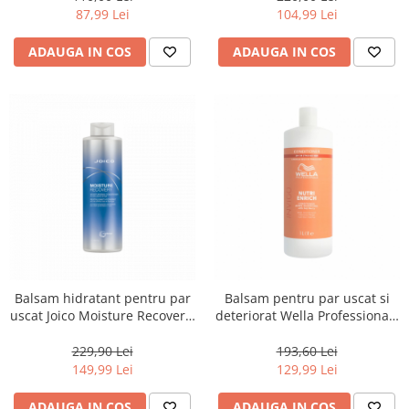
ml
87,99 Lei
104,99 Lei
ADAUGA IN COS
ADAUGA IN COS
Balsam hidratant pentru par
Balsam pentru par uscat si
uscat Joico Moisture Recovery,
deteriorat Wella Professionals
1000 ml
Invigo Nutri Enrich, 1000 ml
229,90 Lei
193,60 Lei
149,99 Lei
129,99 Lei
ADAUGA IN COS
ADAUGA IN COS