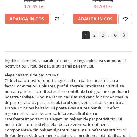
220,00 Lei
120,81 Lei
ml
176,99 Lei
96,99 Lei
ADAUGA IN COS
ADAUGA IN COS
1
2
3
6
...
Ingrijirea completa a parului include, pe langa folosirea samponului
potrivit tipului tau de par, si utilizarea balsamului.
Alege balsamul de par potrivit
Zi de zi parul nostru suporta agresiuni din partea noastra sau a
factorilor exteriori. Poluarea, praful, soarele, umiditatea, vantul se
numara printre factorii externi ce contribuie la degradarea podoabei
noastre capilare. Si noi ne ranim parul atunci cand folosim vopseaua
de par, uscatorul, placa, ondulatorul sau diverse produse pentru a-l
aranja. Folosirea balsamului poate avea asupra parului un efect
regenerant si nutritiv, care sa intareasca firul de par.
Este foarte important sa alegem un balsam de par potrivit tipului
nostru de par, dar si efectelor pe care vrem sa le obtinem.
Componentele din balsamul pentru par ajuta la refacerea structurii
firelor de par si, de asemenea, ajuta si la mentinerea hidratarii parului.