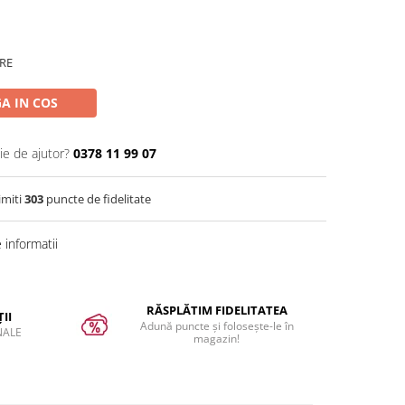
RE
A IN COS
ie de ajutor?
0378 11 99 07
imiti
303
puncte de fidelitate
informatii
RĂSPLĂTIM FIDELITATEA
II
Adună puncte și folosește-le în
NALE
magazin!