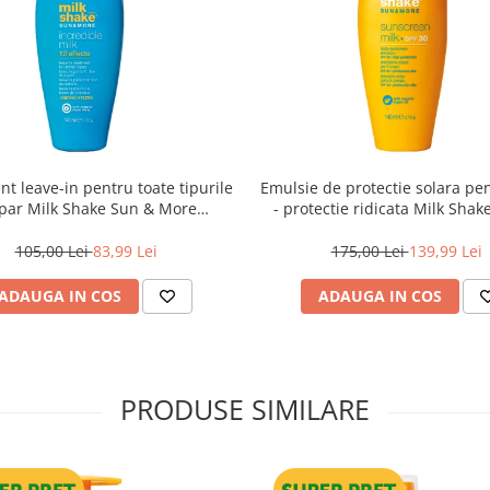
t leave-in pentru toate tipurile
Emulsie de protectie solara pe
par Milk Shake Sun & More
- protectie ridicata Milk Shak
Incredible Milk, 140 ml
More Sun Screen Milk SPF30,
105,00 Lei
83,99 Lei
175,00 Lei
139,99 Lei
ADAUGA IN COS
ADAUGA IN COS
PRODUSE SIMILARE