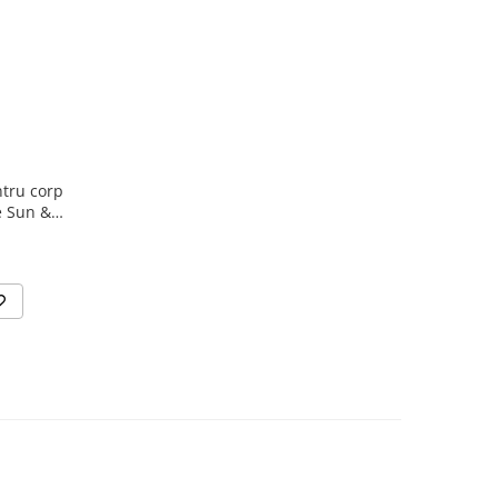
ntru corp
e Sun &
 140 ml