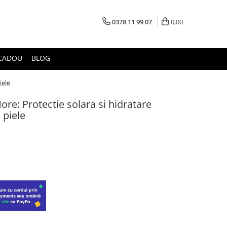
0378 11 99 07
0,00
CADOU
BLOG
iele
re: Protectie solara si hidratare
 piele