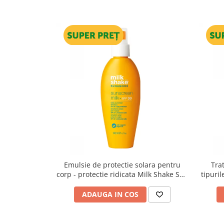
Emulsie de protectie solara pentru
Tra
corp - protectie ridicata Milk Shake Sun
tipuri
& More Sun Screen Milk SPF30, 140 ml
ADAUGA IN COS