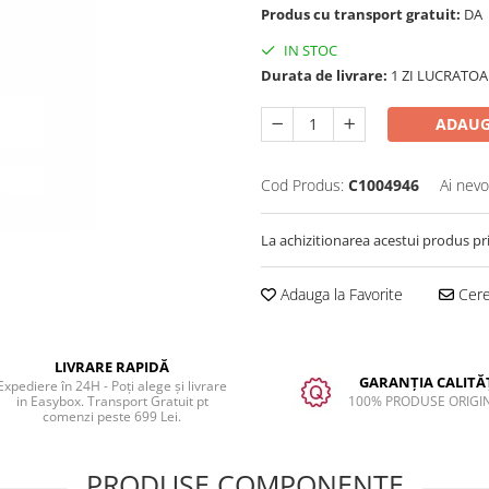
Produs cu transport gratuit:
DA
IN STOC
Durata de livrare:
1 ZI LUCRATOA
ADAUG
Cod Produs:
C1004946
Ai nevo
La achizitionarea acestui produs pr
Adauga la Favorite
Cere 
LIVRARE RAPIDĂ
GARANȚIA CALITĂȚ
Expediere în 24H - Poți alege și livrare
in Easybox. Transport Gratuit pt
100% PRODUSE ORIGI
comenzi peste 699 Lei.
PRODUSE COMPONENTE