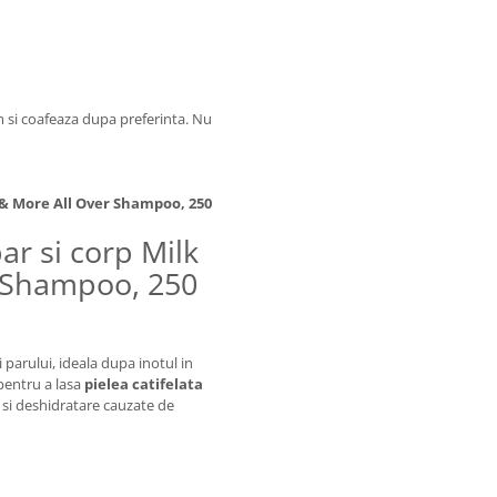
m si coafeaza dupa preferinta. Nu
 & More All Over Shampoo, 250
r si corp Milk
 Shampoo, 250
 parului, ideala dupa inotul in
 pentru a lasa
pielea catifelata
 si deshidratare cauzate de