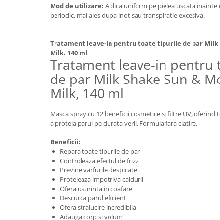
Mod de utilizare:
Aplica uniform pe pielea uscata inainte 
periodic, mai ales dupa inot sau transpiratie excesiva.
Tratament leave-in pentru toate tipurile de par Milk
Milk, 140 ml
Tratament leave-in pentru t
de par Milk Shake Sun & Mo
Milk, 140 ml
Masca spray cu 12 beneficii cosmetice si filtre UV, oferin
a proteja parul pe durata verii. Formula fara clatire.
Beneficii:
Repara toate tipurile de par
Controleaza efectul de frizz
Previne varfurile despicate
Protejeaza impotriva caldurii
Ofera usurinta in coafare
Descurca parul eficient
Ofera stralucire incredibila
Adauga corp si volum