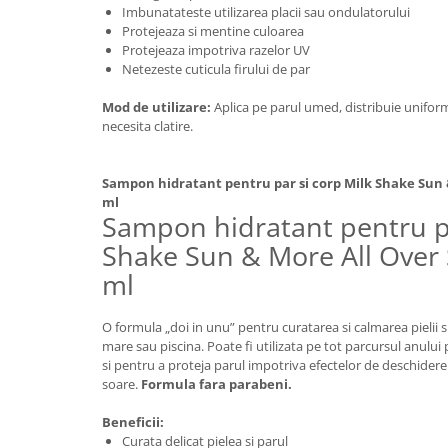
Imbunatateste utilizarea placii sau ondulatorului
Protejeaza si mentine culoarea
Protejeaza impotriva razelor UV
Netezeste cuticula firului de par
Mod de utilizare:
Aplica pe parul umed, distribuie unifor
necesita clatire.
Sampon hidratant pentru par si corp Milk Shake Sun
ml
Sampon hidratant pentru pa
Shake Sun & More All Over
ml
O formula „doi in unu” pentru curatarea si calmarea pielii si
mare sau piscina. Poate fi utilizata pe tot parcursul anului
si pentru a proteja parul impotriva efectelor de deschidere
soare.
Formula fara parabeni.
Beneficii:
Curata delicat pielea si parul