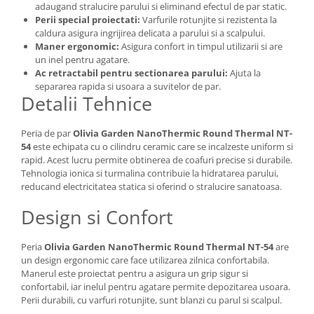
adaugand stralucire parului si eliminand efectul de par static.
Perii special proiectati:
Varfurile rotunjite si rezistenta la
caldura asigura ingrijirea delicata a parului si a scalpului.
Maner ergonomic:
Asigura confort in timpul utilizarii si are
un inel pentru agatare.
Ac retractabil pentru sectionarea parului:
Ajuta la
separarea rapida si usoara a suvitelor de par.
Detalii Tehnice
Peria de par
Olivia Garden NanoThermic Round Thermal NT-
54
este echipata cu o cilindru ceramic care se incalzeste uniform si
rapid. Acest lucru permite obtinerea de coafuri precise si durabile.
Tehnologia ionica si turmalina contribuie la hidratarea parului,
reducand electricitatea statica si oferind o stralucire sanatoasa.
Design si Confort
Peria
Olivia Garden NanoThermic Round Thermal NT-54
are
un design ergonomic care face utilizarea zilnica confortabila.
Manerul este proiectat pentru a asigura un grip sigur si
confortabil, iar inelul pentru agatare permite depozitarea usoara.
Perii durabili, cu varfuri rotunjite, sunt blanzi cu parul si scalpul.