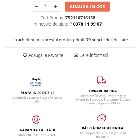
ADAUGA IN COS
Cod Produs:
752110716158
Ai nevoie de ajutor?
0378 11 99 07
La achizitionarea acestui produs primiti
79
puncte de fidelitate
Adauga la Favorite
Cere informatii
LIVRARE RAPIDĂ
PLATA ÎN 30 DE ZILE
Expediere în 24H - Poți alege și
Cumpără acum, plătește în 30 de
livrare in Easybox. Transport Gratuit
zile.
pt comenzi peste 699 Lei.
RĂSPLĂTIM FIDELITATEA
GARANȚIA CALITĂȚII
Adună puncte și folosește-le în
100% PRODUSE ORIGINALE
magazin!