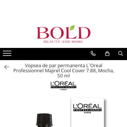
PRODUSE
MARCI POPULARE
INGRIJIRE PAR
ALFAPARF
SAMPOANE
FANOLA
BALSAMURI
FARMAVITA
MASTI
JOICO
FIOLE TRATAMENT
Vopsea de par permanenta L`Oreal
JUST FOR MEN
TRATAMENTE SI SERUM
Professionnel Majirel Cool Cover 7.88, Mocha,
K18
50 ml
STYLING
KEMON
PACHETE CADOU SI SETURI
VOPSEA SI PRODUSE TEHNICE
KEUNE
ACCESORII
KOLESTON
KITURI PROMO PT SALOANE
L`OREAL PROFESSIONNEL
CORP
MILK SHAKE