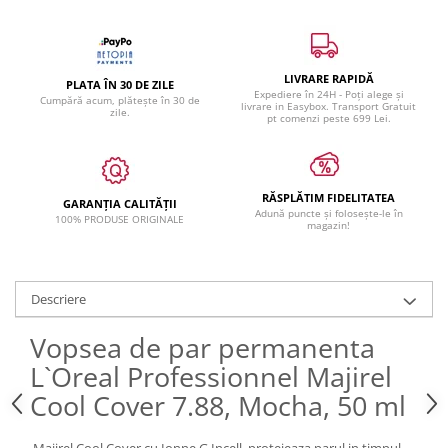
LIVRARE RAPIDĂ
PLATA ÎN 30 DE ZILE
Expediere în 24H - Poți alege și
Cumpără acum, plătește în 30 de
livrare in Easybox. Transport Gratuit
zile.
pt comenzi peste 699 Lei.
RĂSPLĂTIM FIDELITATEA
GARANȚIA CALITĂȚII
Adună puncte și folosește-le în
100% PRODUSE ORIGINALE
magazin!
Descriere
Vopsea de par permanenta
L`Oreal Professionnel Majirel
Cool Cover 7.88, Mocha, 50 ml
Majirel Cool Cover cu Ionne G Incell, protejeaza parul in timpul