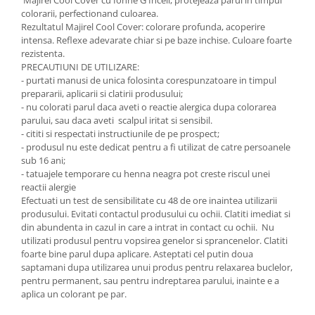
colorarii, perfectionand culoarea.
Rezultatul Majirel Cool Cover: colorare profunda, acoperire
intensa. Reflexe adevarate chiar si pe baze inchise. Culoare foarte
rezistenta.
PRECAUTIUNI DE UTILIZARE:
- purtati manusi de unica folosinta corespunzatoare in timpul
prepararii, aplicarii si clatirii produsului;
- nu colorati parul daca aveti o reactie alergica dupa colorarea
parului, sau daca aveti scalpul iritat si sensibil.
- cititi si respectati instructiunile de pe prospect;
- produsul nu este dedicat pentru a fi utilizat de catre persoanele
sub 16 ani;
- tatuajele temporare cu henna neagra pot creste riscul unei
reactii alergie
Efectuati un test de sensibilitate cu 48 de ore inaintea utilizarii
produsului. Evitati contactul produsului cu ochii. Clatiti imediat si
din abundenta in cazul in care a intrat in contact cu ochii. Nu
utilizati produsul pentru vopsirea genelor si sprancenelor. Clatiti
foarte bine parul dupa aplicare. Asteptati cel putin doua
saptamani dupa utilizarea unui produs pentru relaxarea buclelor,
pentru permanent, sau pentru indreptarea parului, inainte e a
aplica un colorant pe par.