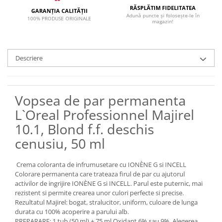
RĂSPLĂTIM FIDELITATEA
GARANȚIA CALITĂȚII
Adună puncte și folosește-le în
100% PRODUSE ORIGINALE
magazin!
Descriere
Vopsea de par permanenta
L`Oreal Professionnel Majirel
10.1, Blond f.f. deschis
cenusiu, 50 ml
Crema coloranta de infrumusetare cu IONÈNE G si INCELL
Colorare permanenta care trateaza firul de par cu ajutorul
activilor de ingrijire IONÈNE G si INCELL. Parul este puternic, mai
rezistent si permite crearea unor culori perfecte si precise.
Rezultatul Majirel: bogat, stralucitor, uniform, culoare de lunga
durata cu 100% acoperire a parului alb.
PREPARARE: 1 tub (50 ml) + 75 ml Oxidant 6% sau 9%. Alegerea