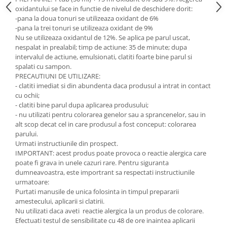
oxidantului se face in functie de nivelul de deschidere dorit:
-pana la doua tonuri se utilizeaza oxidant de 6%
-pana la trei tonuri se utilizeaza oxidant de 9%
Nu se utilizeaza oxidantul de 12%. Se aplica pe parul uscat,
nespalat in prealabil; timp de actiune: 35 de minute; dupa
intervalul de actiune, emulsionati, clatiti foarte bine parul si
spalati cu sampon.
PRECAUTIUNI DE UTILIZARE:
- clatiti imediat si din abundenta daca produsul a intrat in contact
cu ochii;
- clatiti bine parul dupa aplicarea produsului;
- nu utilizati pentru colorarea genelor sau a sprancenelor, sau in
alt scop decat cel in care produsul a fost conceput: colorarea
parului.
Urmati instructiunile din prospect.
IMPORTANT: acest produs poate provoca o reactie alergica care
poate fi grava in unele cazuri rare. Pentru siguranta
dumneavoastra, este importrant sa respectati instructiunile
urmatoare:
Purtati manusile de unica folosinta in timpul prepararii
amestecului, aplicarii si clatirii.
Nu utilizati daca aveti reactie alergica la un produs de colorare.
Efectuati testul de sensibilitate cu 48 de ore inaintea aplicarii