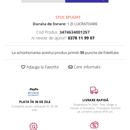
STOC EPUIZAT
Durata de livrare:
1 ZI LUCRATOARE
Cod Produs:
3474634001257
Ai nevoie de ajutor?
0378 11 99 07
La achizitionarea acestui produs primiti
55
puncte de fidelitate
Adauga la Favorite
Cere informatii
LIVRARE RAPIDĂ
PLATA ÎN 30 DE ZILE
Expediere în 24H - Poți alege și
Cumpără acum, plătește în 30 de
livrare in Easybox. Transport Gratuit
zile.
pt comenzi peste 699 Lei.