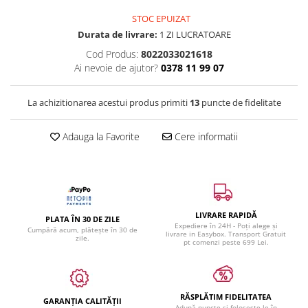
STOC EPUIZAT
Durata de livrare:
1 ZI LUCRATOARE
Cod Produs:
8022033021618
Ai nevoie de ajutor?
0378 11 99 07
La achizitionarea acestui produs primiti
13
puncte de fidelitate
Adauga la Favorite
Cere informatii
LIVRARE RAPIDĂ
PLATA ÎN 30 DE ZILE
Expediere în 24H - Poți alege și
Cumpără acum, plătește în 30 de
livrare in Easybox. Transport Gratuit
zile.
pt comenzi peste 699 Lei.
RĂSPLĂTIM FIDELITATEA
GARANȚIA CALITĂȚII
Adună puncte și folosește-le în