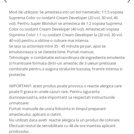
Mod de utilizare: Se amesteca intr-un bol nemetalic: 1:1,5 vopsea
Suprema Color cu oxidant Cream Developer (20 vol, 30 vol, 40
vol). Pentru Super Blonduri se amesteca de 1:2 vopsea Suprema
Color cu oxidant Cream Developer (40 vol). Amestecati vopsea
Suprema Color 1:1 cu oxidant Cream Developer la (20 vol, 30 vol,
40 vol) pentru a obtine o culoare mai intensa.
Se lasa sa actioneze intre 35 - 45 minute pe par, apoi se
emulsioneaza si se clateste bine. Purtati manusi.
Tehnologie: o combinatie extraordinara de ingrediente emoliente
si hranitoare formata dintr-un amestec de 3 uleiuri pretioase
combinate pentru a asigura stralucire luxoasa, hranire intensa si
protectie.
IMPORTANT: acest produs poate provoca o reactie alergica care
poate fi grava in unele cazuri rare. Pentru siguranta
dumneavoastra, este importrant sa respectati instructiunile
urmatoare:
Purtati manusile de unica folosinta in timpul prepararii
amestecului, aplicarii si clatirii.
Nu utilizati daca aveti reactie alergica la un produs de colorare.
Efectuati testul de sensibilitate cu 48 de ore inaintea aplicarii
produsului.