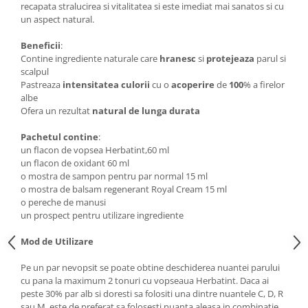
recapata stralucirea si vitalitatea si este imediat mai sanatos si cu
un aspect natural.
Beneficii
:
Contine ingrediente naturale care
hranesc
si
protejeaza
parul si
scalpul
Pastreaza
intensitatea culorii
cu o
acoperire
de
100
% a firelor
albe
Ofera un rezultat
natural de lunga durata
Pachetul contine
:
un flacon de vopsea Herbatint,60 ml
un flacon de oxidant 60 ml
o mostra de sampon pentru par normal 15 ml
o mostra de balsam regenerant Royal Cream 15 ml
o pereche de manusi
un prospect pentru utilizare ingrediente
Mod de Utilizare
Pe un par nevopsit se poate obtine deschiderea nuantei parului
cu pana la maximum 2 tonuri cu vopseaua Herbatint. Daca ai
peste 30% par alb si doresti sa folositi una dintre nuantele C, D, R
sau M, este de preferat sa folosesti nuanta aleasa in combinatie