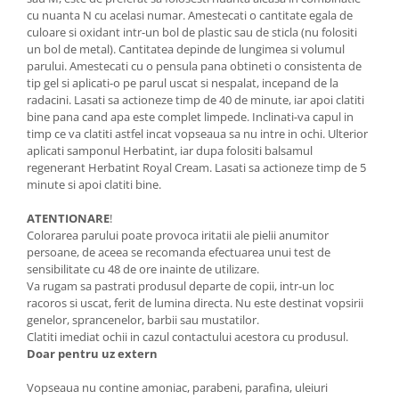
cu nuanta N cu acelasi numar. Amestecati o cantitate egala de
culoare si oxidant intr-un bol de plastic sau de sticla (nu folositi
un bol de metal). Cantitatea depinde de lungimea si volumul
parului. Amestecati cu o pensula pana obtineti o consistenta de
tip gel si aplicati-o pe parul uscat si nespalat, incepand de la
radacini. Lasati sa actioneze timp de 40 de minute, iar apoi clatiti
bine pana cand apa este complet limpede. Inclinati-va capul in
timp ce va clatiti astfel incat vopseaua sa nu intre in ochi. Ulterior
aplicati samponul Herbatint, iar dupa folositi balsamul
regenerant Herbatint Royal Cream. Lasati sa actioneze timp de 5
minute si apoi clatiti bine.
ATENTIONARE
!
Colorarea parului poate provoca iritatii ale pielii anumitor
persoane, de aceea se recomanda efectuarea unui test de
sensibilitate cu 48 de ore inainte de utilizare.
Va rugam sa pastrati produsul departe de copii, intr-un loc
racoros si uscat, ferit de lumina directa. Nu este destinat vopsirii
genelor, sprancenelor, barbii sau mustatilor.
Clatiti imediat ochii in cazul contactului acestora cu produsul.
Doar pentru uz extern
Vopseaua nu contine amoniac, parabeni, parafina, uleiuri