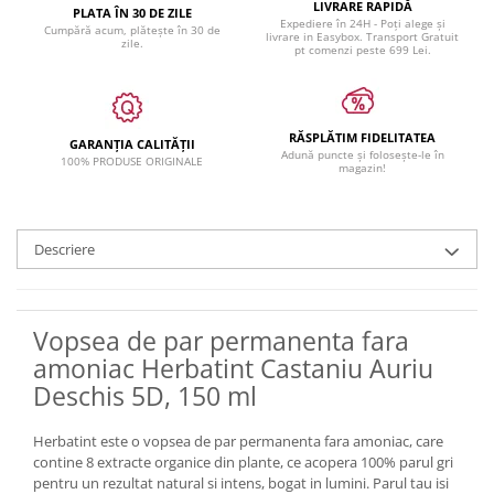
LIVRARE RAPIDĂ
PLATA ÎN 30 DE ZILE
Expediere în 24H - Poți alege și
Cumpără acum, plătește în 30 de
livrare in Easybox. Transport Gratuit
zile.
pt comenzi peste 699 Lei.
RĂSPLĂTIM FIDELITATEA
GARANȚIA CALITĂȚII
Adună puncte și folosește-le în
100% PRODUSE ORIGINALE
magazin!
Descriere
Vopsea de par permanenta fara
amoniac Herbatint Castaniu Auriu
Deschis 5D, 150 ml
Herbatint este o vopsea de par permanenta fara amoniac, care
contine 8 extracte organice din plante, ce acopera 100% parul gri
pentru un rezultat natural si intens, bogat in lumini. Parul tau isi