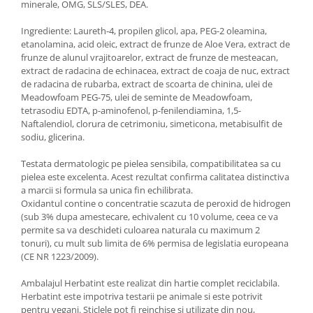
minerale, OMG, SLS/SLES, DEA.
Ingrediente: Laureth-4, propilen glicol, apa, PEG-2 oleamina,
etanolamina, acid oleic, extract de frunze de Aloe Vera, extract de
frunze de alunul vrajitoarelor, extract de frunze de mesteacan,
extract de radacina de echinacea, extract de coaja de nuc, extract
de radacina de rubarba, extract de scoarta de chinina, ulei de
Meadowfoam PEG-75, ulei de seminte de Meadowfoam,
tetrasodiu EDTA, p-aminofenol, p-fenilendiamina, 1,5-
Naftalendiol, clorura de cetrimoniu, simeticona, metabisulfit de
sodiu, glicerina.
Testata dermatologic pe pielea sensibila, compatibilitatea sa cu
pielea este excelenta. Acest rezultat confirma calitatea distinctiva
a marcii si formula sa unica fin echilibrata.
Oxidantul contine o concentratie scazuta de peroxid de hidrogen
(sub 3% dupa amestecare, echivalent cu 10 volume, ceea ce va
permite sa va deschideti culoarea naturala cu maximum 2
tonuri), cu mult sub limita de 6% permisa de legislatia europeana
(CE NR 1223/2009).
Ambalajul Herbatint este realizat din hartie complet reciclabila.
Herbatint este impotriva testarii pe animale si este potrivit
pentru vegani. Sticlele pot fi reinchise si utilizate din nou,