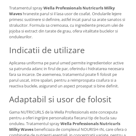
Tratamentul spray
Wella Professionals Nutricurls Milky
Waves
hraneste parul si il lasa usor de coafat. Ondularile lejere
primesc sustinere si definire, astfel incat parul sa arate sanatos si
stralucitor. Formula sa cremoasa, cu ingrediente precum ulei de
jojoba si extract din tarate de grau, ofera vitalitate buclelor si
onduleurilor.
Indicatii de utilizare
Aplicarea uniforma pe parul umed permite ingredientelor active
sa patrunda adanc in firul de par, oferindu-i hidratarea necesara
fara sa incarce. De asemenea, tratamentul poate fi folosit pe
parul uscat, intre spalari, pentru a reimprospata coafura si a
reactiva buclele, asigurand un aspect proaspat si bine definit.
Adaptabil si usor de folosit
Gama NUTRICURLS de la Wella Professionals este conceputa
pentru a oferi ingrijire personalizata fiecarui tip de bucla sau
onduleu. Tratamentul spray
Wella Professionals Nutricurls
Milky Waves
beneficiaza de complexul NOURISH-IN, care ofera o
combinatie de nutrienti esentiali, in concentratii variate, pentru a