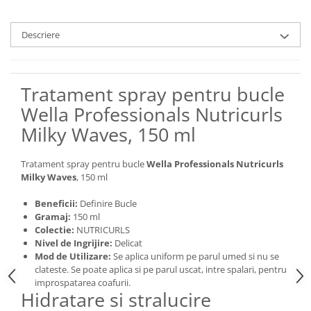
Descriere
Tratament spray pentru bucle
Wella Professionals Nutricurls
Milky Waves, 150 ml
Tratament spray pentru bucle
Wella Professionals Nutricurls
Milky Waves
, 150 ml
Beneficii:
Definire Bucle
Gramaj:
150 ml
Colectie:
NUTRICURLS
Nivel de Ingrijire:
Delicat
Mod de Utilizare:
Se aplica uniform pe parul umed si nu se
clateste. Se poate aplica si pe parul uscat, intre spalari, pentru
improspatarea coafurii.
Hidratare si stralucire