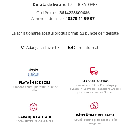
Durata de livrare:
1 ZI LUCRATOARE
Cod Produs:
3614228800686
Ai nevoie de ajutor?
0378 11 99 07
La achizitionarea acestui produs primiti
53
puncte de fidelitate
Adauga la Favorite
Cere informatii
LIVRARE RAPIDĂ
PLATA ÎN 30 DE ZILE
Expediere în 24H - Poți alege și
Cumpără acum, plătește în 30 de
livrare in Easybox. Transport Gratuit
zile.
pt comenzi peste 699 Lei.
RĂSPLĂTIM FIDELITATEA
GARANȚIA CALITĂȚII
Adună puncte și folosește-le în
100% PRODUSE ORIGINALE
magazin!