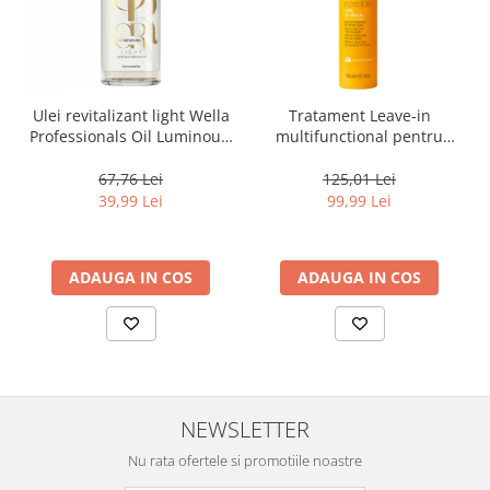
Ulei revitalizant light Wella
Tratament Leave‑in
Professionals Oil Luminous,
multifunctional pentru
30 ml
toate tipurile de par, cu 12
beneficii Milk Shake Leave-
67,76 Lei
125,01 Lei
in Incredible Milk, 150 ml
39,99 Lei
99,99 Lei
ADAUGA IN COS
ADAUGA IN COS
NEWSLETTER
Nu rata ofertele si promotiile noastre