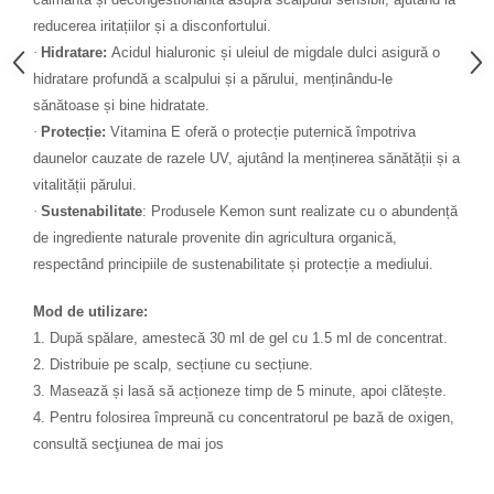
reducerea iritațiilor și a disconfortului.
·
Hidratare:
Acidul hialuronic și uleiul de migdale dulci asigură o
hidratare profundă a scalpului și a părului, menținându-le
sănătoase și bine hidratate.
·
Protecție:
Vitamina E oferă o protecție puternică împotriva
daunelor cauzate de razele UV, ajutând la menținerea sănătății și a
vitalității părului.
·
Sustenabilitate
: Produsele Kemon sunt realizate cu o abundență
de ingrediente naturale provenite din agricultura organică,
respectând principiile de sustenabilitate și protecție a mediului.
Mod de utilizare:
1.
După spălare, amestecă 30 ml de gel cu 1.5 ml de concentrat.
2.
Distribuie pe scalp, secțiune cu secțiune.
3.
Masează și lasă să acționeze timp de 5 minute, apoi clătește.
4.
Pentru folosirea împreună cu concentratorul pe bază de oxigen,
consultă secţiunea de mai jos