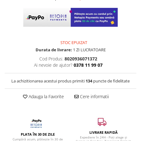
STOC EPUIZAT
Durata de livrare:
1 ZI LUCRATOARE
Cod Produs:
8020936071372
Ai nevoie de ajutor?
0378 11 99 07
La achizitionarea acestui produs primiti
134
puncte de fidelitate
Adauga la Favorite
Cere informatii
LIVRARE RAPIDĂ
PLATA ÎN 30 DE ZILE
Expediere în 24H - Poți alege și
Cumpără acum, plătește în 30 de