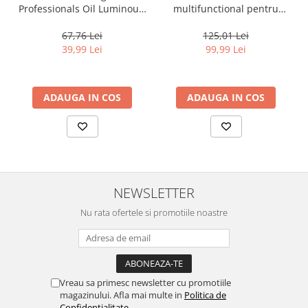
Professionals Oil Luminous,
multifunctional pentru
30 ml
toate tipurile de par, cu 12
beneficii Milk Shake Leave-
67,76 Lei
125,01 Lei
in Incredible Milk, 150 ml
39,99 Lei
99,99 Lei
ADAUGA IN COS
ADAUGA IN COS
NEWSLETTER
Nu rata ofertele si promotiile noastre
Vreau sa primesc newsletter cu promotiile
magazinului. Afla mai multe in
Politica de
Confidentialitate