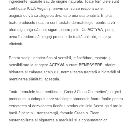
ingrediente naturale sau de origine naturală. Toate formulele sunt
certificate ICEA Vegan și provin din surse responsabile,
asigurându-vă că alegerea dvs. este una sustenabilă. În plus,
toate produsele noastre sunt testate dermatologic, pentru a vă
oferi siguranța că sunt sigure pentru piele. Cu
ACTYVA
, puteți
avea încredere că alegeți produse de înaltă calitate, etice și
eficiente.
Pentru scalp uscat/strâns și sensibil, mâncărime, roșeaţa și
sensibilitate la atingere
ACTYVA
a creat
BENESSERE
, oferint
hidratare și calmare scalpului, normalizarea treptată a hidratării și
menţinerea sănătăţii acestuia.
Toate formulele sunt certificate „Green&Clean Cosmetics”,un ghid
procedural autoimpus care stabilește standarde foarte înalte pentru
cercetarea și dezvoltarea fiecărui produs din linie.Acest ghid are la
bază 3 principii: transparenţă, formule Green & Clean,
sustenabilitate și siguranţă a mediului și a consumatorilor.