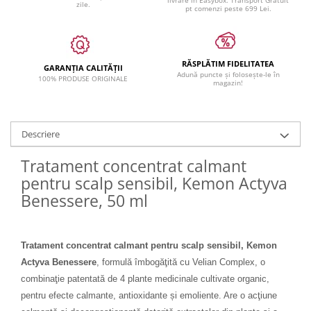
livrare in Easybox. Transport Gratuit
zile.
pt comenzi peste 699 Lei.
RĂSPLĂTIM FIDELITATEA
GARANȚIA CALITĂȚII
Adună puncte și folosește-le în
100% PRODUSE ORIGINALE
magazin!
Descriere
Tratament concentrat calmant
pentru scalp sensibil, Kemon Actyva
Benessere, 50 ml
Tratament concentrat calmant pentru scalp sensibil, Kemon
Actyva Benessere
, formulă îmbogăţită cu Velian Complex, o
combinaţie patentată de 4 plante medicinale cultivate organic,
pentru efecte calmante, antioxidante și emoliente. Are o acţiune