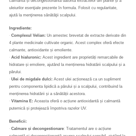
calmantă și decongestionantă datorită extractelor din plante și a
uleiurilor esenţiale prezente în formula. Folosit cu regularitate,
ajută la menţinerea sănătăţii scalpului.
Ingrediente:
·
Complexul Velian:
Un amestec brevetat de extracte derivate din
4 plante medicinale cultivate organic. Acest complex oferă efecte
calmante, antioxidante și emoliente.
·
Acid hialuronic:
Acest ingredient are proprietăți remarcabile de
hidratare și emoliere, ajutând la menținerea hidratării scalpului și a
părului.
·
Ulei de migdale dulci:
Acest ulei acționează ca un supliment
pentru componenta lipidică a părului și a scalpului, contribuind la
menținerea hidratării și a sănătății acestora.
·
Vitamina E:
Aceasta oferă o acțiune antioxidantă și calmantă
puternică și protejează împotriva razelor UV.
Beneficii:
·
Calmare și decongestionare
: Tratamentul are o acțiune
calmantă și decongestionantă asupra scalpului sensibil, ajutând la