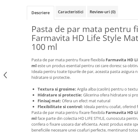
Caracteristici
Review-uri
(0)
Descriere
Pasta de par mata pentru fi
Farmavita HD Life Style Mat
100 ml
Pasta de par mata pentru fixare flexibila
Farmavita HD Lif
ml
este un produs esential pentru cei care doresc sa obtina 
Ideala pentru toate tipurile de par, aceasta pasta asigura nu
hidratare si protectie.
Textura si grosime:
Argila alba (caolin) pentru o text
Hidratare si protectie:
Glicerina ofera hidratare si pro
Finisaj mat:
Ofera un efect mat natural
Flexibilitate si control:
Ideala pentru coafat, oferind fl
Pasta de par mata pentru fixare flexibila
Farmavita HD Lif
ml
face parte din colectia HD LIFE STYLE, cunoscuta pent
confera o fixare usoara dar eficienta. Acest produs este sp
beneficiile necesare unei coafuri perfecte, mentinand toto