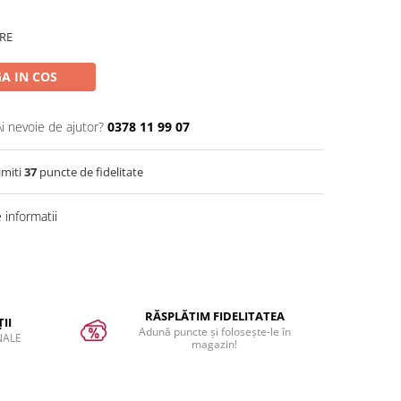
RE
A IN COS
Ai nevoie de ajutor?
0378 11 99 07
imiti
37
puncte de fidelitate
informatii
RĂSPLĂTIM FIDELITATEA
II
Adună puncte și folosește-le în
NALE
magazin!