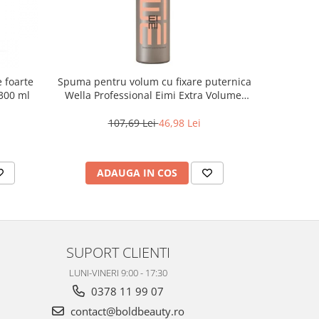
e foarte
Spuma pentru volum cu fixare puternica
Gel color
 300 ml
Wella Professional Eimi Extra Volume,
Just For 
500 ml
107,69 Lei
46,98 Lei
ADAUGA IN COS
AD
SUPORT CLIENTI
LUNI-VINERI 9:00 - 17:30
0378 11 99 07
contact@boldbeauty.ro