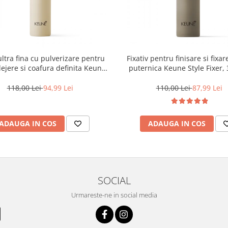
ltra fina cu pulverizare pentru
Fixativ pentru finisare si fixar
 lejere si coafura definita Keune
puternica Keune Style Fixer,
Style Air Wax, 200 ml
118,00 Lei
94,99 Lei
110,00 Lei
87,99 Lei
ADAUGA IN COS
ADAUGA IN COS
SOCIAL
Urmareste-ne in social media