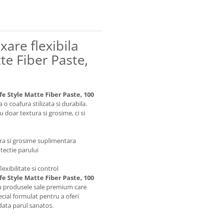
xare flexibila
te Fiber Paste,
e Style Matte Fiber Paste, 100
o coafura stilizata si durabila.
 doar textura si grosime, ci si
ura si grosime suplimentara
tectie parului
exibilitate si control
e Style Matte Fiber Paste, 100
ru produsele sale premium care
ecial formulat pentru a oferi
data parul sanatos.