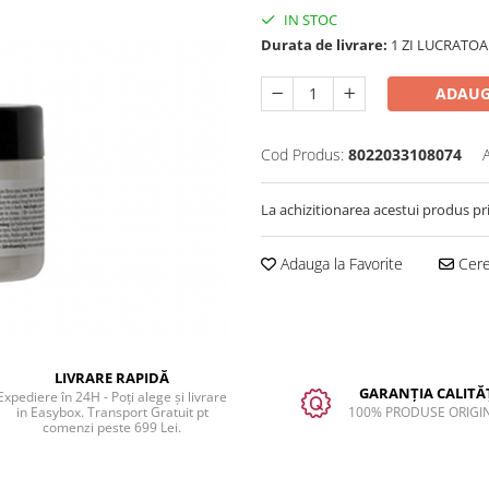
IN STOC
Durata de livrare:
1 ZI LUCRATOA
ADAUG
Cod Produs:
8022033108074
La achizitionarea acestui produs pr
Adauga la Favorite
Cere 
LIVRARE RAPIDĂ
GARANȚIA CALITĂȚ
Expediere în 24H - Poți alege și livrare
in Easybox. Transport Gratuit pt
100% PRODUSE ORIGI
comenzi peste 699 Lei.