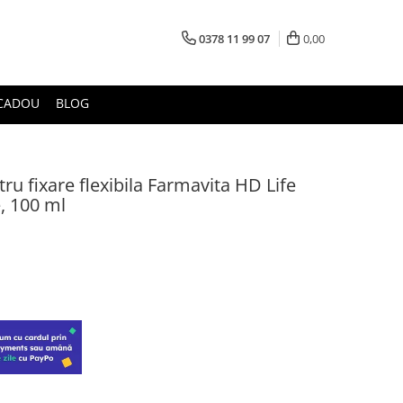
0378 11 99 07
0,00
CADOU
BLOG
ru fixare flexibila Farmavita HD Life
e, 100 ml