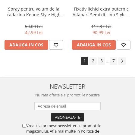
Spray pentru volum de la
Fixativ lichid extra puternic
radacina Keune Style High
Alfaparf Semi di Lino Style &
Rise, 75 ml
Care Sculpting Hairspray, 250
ml
50,00 Lei
117,37 Lei
42,99 Lei
90,99 Lei
ADAUGA IN COS
ADAUGA IN COS
1
2
3
7
...
NEWSLETTER
Nu rata ofertele si promotiile noastre
Vreau sa primesc newsletter cu promotiile
magazinului. Afla mai multe in
Politica de