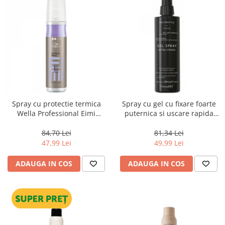
Spray cu protectie termica
Spray cu gel cu fixare foarte
Wella Professional Eimi
puternica si uscare rapida
Thermal Image 150 ml
Farmavita HD Life Style Gel
Spray, 220 ml
84,70 Lei
81,34 Lei
47,99 Lei
49,99 Lei
ADAUGA IN COS
ADAUGA IN COS