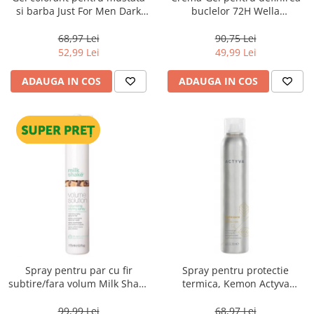
si barba Just For Men Dark
buclelor 72H Wella
Brown/Black M45, 28 g
Professionals EIMI Nutricurls
Curl Shaper, 150 ml
68,97 Lei
90,75 Lei
52,99 Lei
49,99 Lei
ADAUGA IN COS
ADAUGA IN COS
Spray pentru par cu fir
Spray pentru protectie
subtire/fara volum Milk Shake
termica, Kemon Actyva
Volumizing Styling Spray, 175
Bellessere, 200 ml
ml
99,99 Lei
68,97 Lei