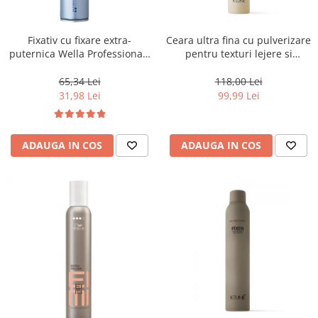
WELLA PROFESSIONALS
Fixativ cu fixare extra-
Ceara ultra fina cu pulverizare
puternica Wella Professionals
pentru texturi lejere si
Performance, 500 ml
coafura definita Keune Style
Air Wax, 200 ml
65,34 Lei
118,00 Lei
31,98 Lei
99,99 Lei
ADAUGA IN COS
ADAUGA IN COS