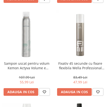
Sampon uscat pentru volum
Fixativ 45 secunde cu fixare
Kemon Actyva Volume e
flexibila Wella Professional
Corposita Dry Shampoo,
Eimi Dynamic Fix 300 ml
200ml
107,99 Lei
83,49 Lei
55,99 Lei
47,99 Lei
ADAUGA IN COS
ADAUGA IN COS