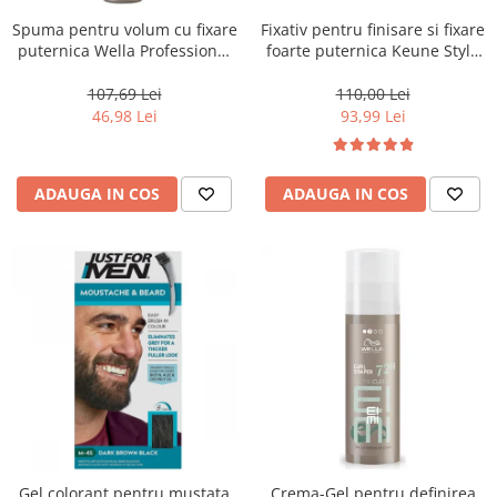
Spuma pentru volum cu fixare
Fixativ pentru finisare si fixare
puternica Wella Professional
foarte puternica Keune Style
Eimi Extra Volume, 500 ml
Fixer, 300 ml
107,69 Lei
110,00 Lei
46,98 Lei
93,99 Lei
ADAUGA IN COS
ADAUGA IN COS
Gel colorant pentru mustata
Crema-Gel pentru definirea